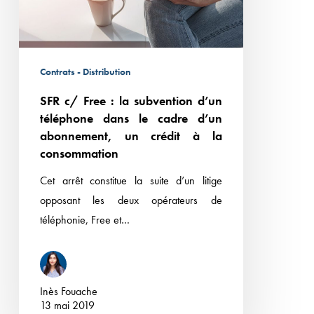
subvention
d’un
téléphone
dans
Contrats - Distribution
le
SFR c/ Free : la subvention d’un
cadre
téléphone dans le cadre d’un
d’un
abonnement, un crédit à la
abonnement,
consommation
un
Cet arrêt constitue la suite d’un litige
crédit
opposant les deux opérateurs de
à
téléphonie, Free et…
la
consommation
Inès Fouache
13 mai 2019