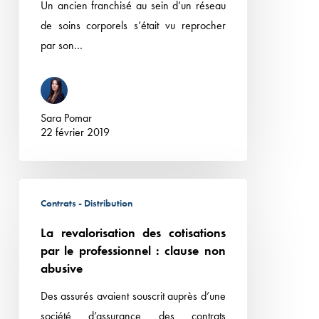
Un ancien franchisé au sein d’un réseau
contrats
de soins corporels s’était vu reprocher
de
par son…
franchise
Sara Pomar
22 février 2019
La
Contrats - Distribution
revalorisation
des
La revalorisation des cotisations
cotisations
par le professionnel : clause non
par
abusive
le
Des assurés avaient souscrit auprès d’une
professionnel
société d’assurance des contrats