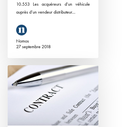
directe
10.553 Les acquéreurs d’un véhicule
en
auprès d’un vendeur distributeur…
garantie
légale
de
Nomos
conformité
27 septembre 2018
contre
l’importateur
La
Cour
de
cassation
précise
les
pouvoirs
du