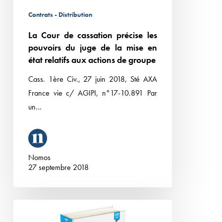
juge
Contrats - Distribution
de
La Cour de cassation précise les
la
pouvoirs du juge de la mise en
mise
état relatifs aux actions de groupe
en
état
Cass. 1ère Civ., 27 juin 2018, Sté AXA
relatifs
France vie c/ AGIPI, n°17-10.891 Par
aux
un…
actions
de
groupe
Nomos
27 septembre 2018
L’Equipe
Droit