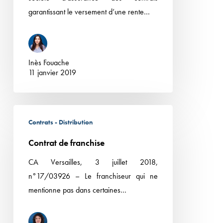
:
garantissant le versement d’une rente…
clause
non
abusive
Inès Fouache
11 janvier 2019
Contrat
Contrats - Distribution
de
franchise
Contrat de franchise
CA Versailles, 3 juillet 2018,
n°17/03926 – Le franchiseur qui ne
mentionne pas dans certaines…