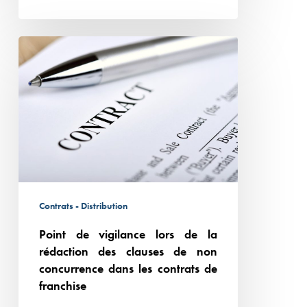
Point
de
vigilance
lors
de
la
rédaction
des
clauses
Contrats - Distribution
de
Point de vigilance lors de la
non
rédaction des clauses de non
concurrence
concurrence dans les contrats de
dans
franchise
les