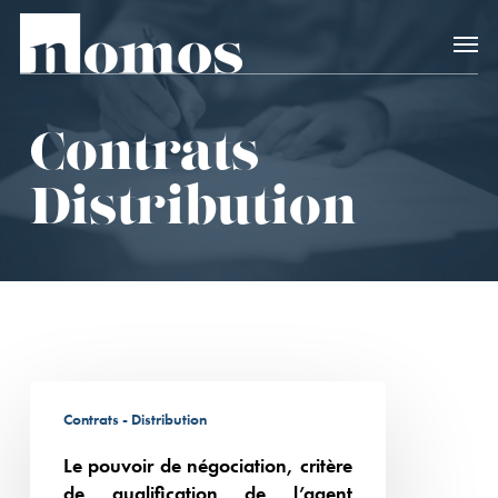
Skip
Accès rapide au
to
main
content
Contrats –
Distribution
Le
Contrats - Distribution
pouvoir
de
Le pouvoir de négociation, critère
négociation,
de qualification de l’agent