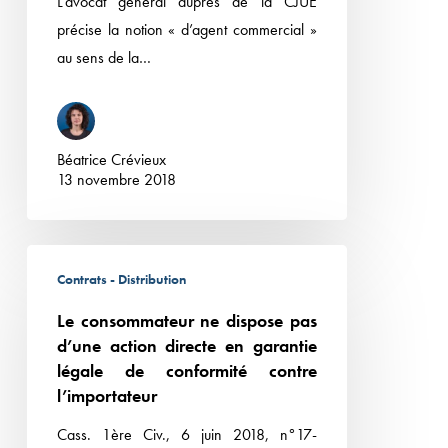
L’avocat général auprès de la CJUE
précise la notion « d’agent commercial »
au sens de la…
Béatrice Crévieux
13 novembre 2018
Le
Contrats - Distribution
consommateur
ne
Le consommateur ne dispose pas
dispose
d’une action directe en garantie
pas
légale de conformité contre
l’importateur
d’une
action
Cass. 1ère Civ., 6 juin 2018, n°17-