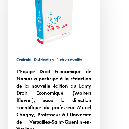
Economique
de
Nomos
a
participé
à
la
Contrats - Distribution
Notre actualité
rédaction
de
L’Equipe Droit Economique de
Nomos a participé à la rédaction
la
de la nouvelle édition du Lamy
nouvelle
Droit Economique (Wolters
édition
Kluwer), sous la direction
du
scientifique du professeur Muriel
Lamy
Chagny, Professeur à l’Université
Droit
de Versailles-Saint-Quentin-en-
Economique