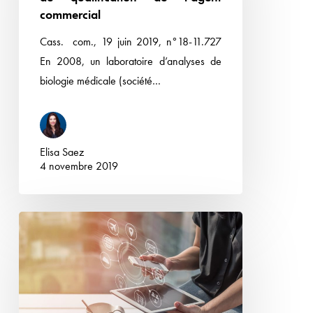
critère
commercial
de
Cass. com., 19 juin 2019, n°18-11.727
qualification
En 2008, un laboratoire d’analyses de
de
biologie médicale (société…
l’agent
commercial
Elisa Saez
4 novembre 2019
SFR
c/
Free
:
la