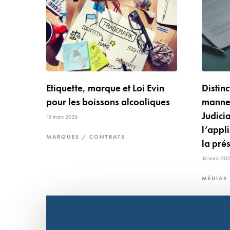
Etiquette, marque et Loi Evin
Distinc
pour les boissons alcooliques
manneq
Judici
13 mars 2026
l’appl
MARQUES / CONTRATS
la pré
13 mars 20
MÉDIAS 