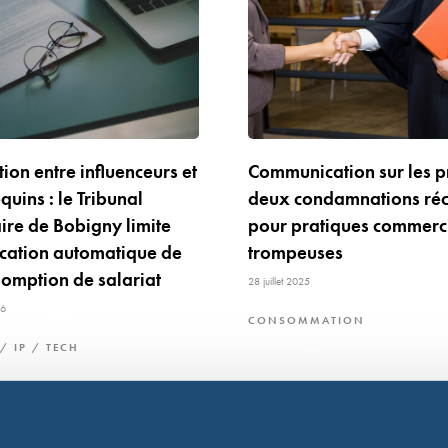
tion entre influenceurs et
Communication sur les pr
uins : le Tribunal
deux condamnations réc
aire de Bobigny limite
pour pratiques commerc
ication automatique de
trompeuses
somption de salariat
28 juillet 2025
26
CONSOMMATION
/ IP / TECH