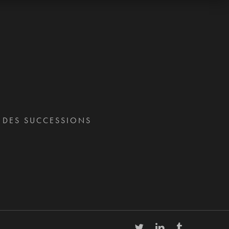
T DES SUCCESSIONS
twitter
linkedin
tumblr