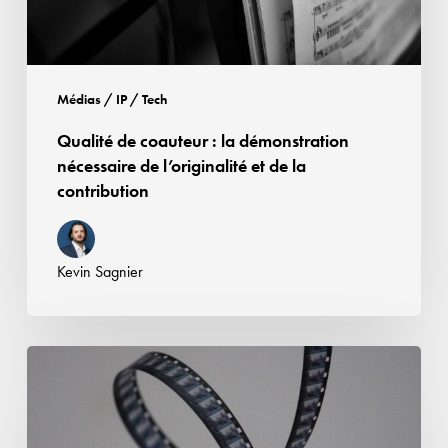
légitime
de
l’originalité
et
de
Médias / IP / Tech
la
Qualité de coauteur : la démonstration
contribution
nécessaire de l’originalité et de la
contribution
Kevin Sagnier
Reprise
non
autorisée
d’extraits