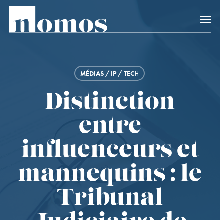
Skip
Accès rapide au
to
main
content
MÉDIAS / IP / TECH
Distinction
entre
influenceurs et
mannequins : le
Tribunal