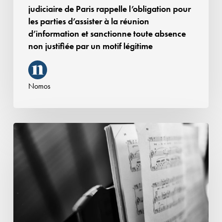
les
judiciaire de Paris rappelle l’obligation pour
parties
les parties d’assister à la réunion
d’assister
d’information et sanctionne toute absence
à
non justifiée par un motif légitime
la
réunion
d’information
Nomos
et
sanctionne
toute
Qualité
absence
de
non
coauteur
justifiée
:
par
la
un
démonstration
motif
nécessaire