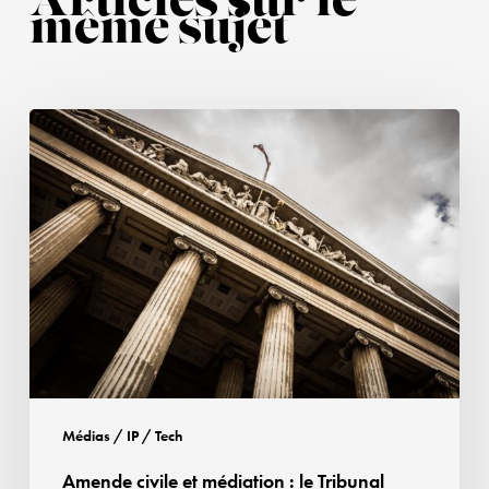
Articles sur le
même sujet
Amende
civile
et
médiation :
le
Tribunal
judiciaire
de
Paris
rappelle
l’obligation
Médias / IP / Tech
pour
Amende civile et médiation : le Tribunal