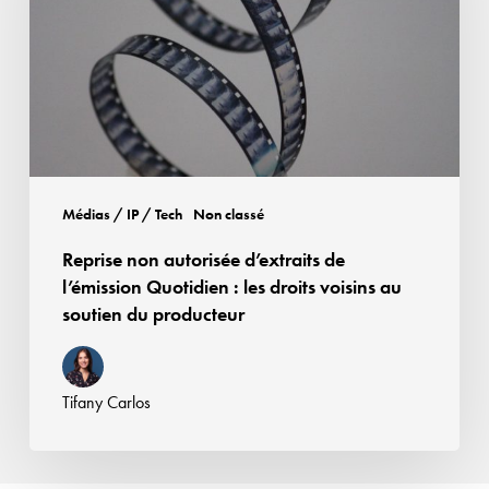
de
l’émission
Quotidien
:
les
droits
voisins
Médias / IP / Tech
Non classé
au
Reprise non autorisée d’extraits de
soutien
l’émission Quotidien : les droits voisins au
du
soutien du producteur
producteur
Tifany Carlos