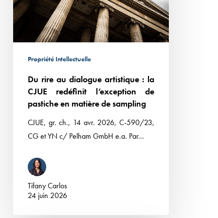
la
CJUE
redéfinit
l’exception
Propriété Intellectuelle
de
Du rire au dialogue artistique : la
pastiche
CJUE redéfinit l’exception de
en
pastiche en matière de sampling
matière
de
CJUE, gr. ch., 14 avr. 2026, C-590/23,
sampling
CG et YN c/ Pelham GmbH e.a. Par…
Tifany Carlos
24 juin 2026