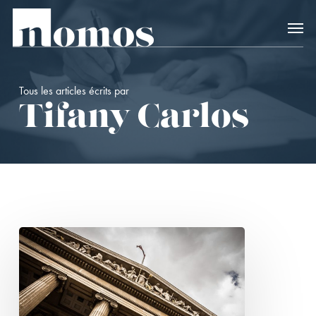
Skip
Accès rapide au
to
main
content
Tous les articles écrits par
Tifany Carlos
Du
rire
au
dialogue
artistique :