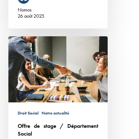
au
Nomos
30
26 août 2025
juin
2026,
Offre
à
de
plein
stage
temps.
/
Département
Social
Droit Social
Notre actualité
Offre de stage / Département
Social