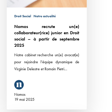
à
partir
Droit Social
Notre actualité
de
Nomos recrute un(e)
septembre
collaborateur(rice) junior en Droit
2025
social – à partir de septembre
2025
Notre cabinet recherche un(e) avocat(e)
pour rejoindre l’équipe dynamique de
Virginie Delestre et Romain Pietri…
Nomos
19 mai 2025