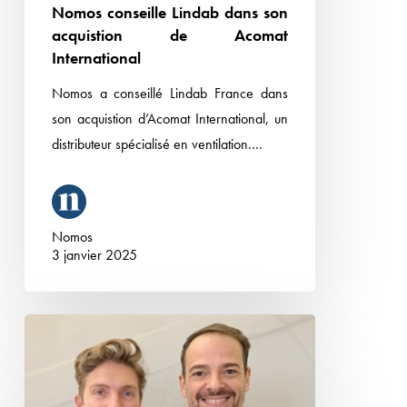
Nomos conseille Lindab dans son
acquistion de Acomat
International
Nomos a conseillé Lindab France dans
son acquistion d’Acomat International, un
distributeur spécialisé en ventilation.…
Nomos
3 janvier 2025
Evolution
de
la
gouvernance