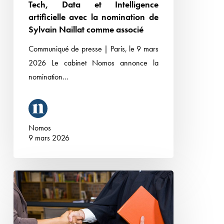
Tech, Data et Intelligence
Sylvain
artificielle avec la nomination de
Naillat
Sylvain Naillat comme associé
comme
Communiqué de presse | Paris, le 9 mars
associé
2026 Le cabinet Nomos annonce la
nomination…
Nomos
9 mars 2026
Le
cabinet
Nomos
recherche