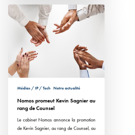
Nomos
promeut
Kevin
Sagnier
au
rang
de
Counsel
Médias / IP / Tech
Notre actualité
Nomos promeut Kevin Sagnier au
rang de Counsel
Le cabinet Nomos annonce la promotion
de Kevin Sagnier, au rang de Counsel, au