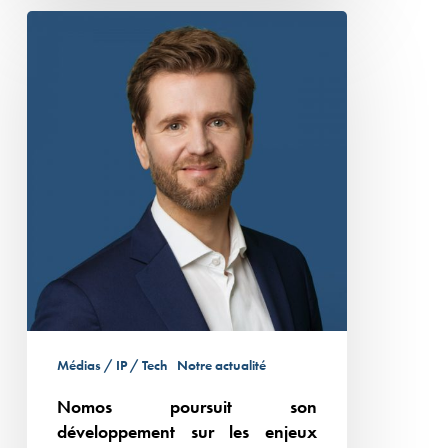
Nomos
poursuit
son
développement
sur
les
enjeux
Tech,
Data
et
Intelligence
artificielle
avec
Médias / IP / Tech
Notre actualité
la
Nomos poursuit son
nomination
développement sur les enjeux
de