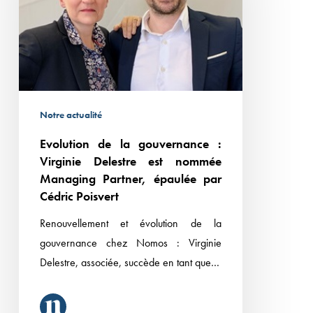
:
Virginie
Delestre
est
nommée
Managing
Notre actualité
Partner,
Evolution de la gouvernance :
épaulée
Virginie Delestre est nommée
par
Managing Partner, épaulée par
Cédric
Cédric Poisvert
Poisvert
Renouvellement et évolution de la
gouvernance chez Nomos : Virginie
Delestre, associée, succède en tant que…