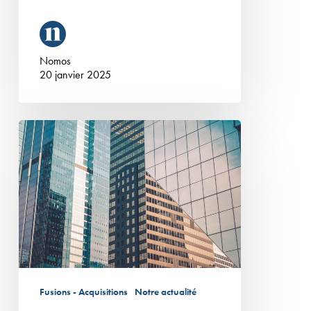
Nomos
20 janvier 2025
Nomos
conseille
Lindab
dans
son
acquistion
de
Acomat
International
Fusions - Acquisitions
Notre actualité