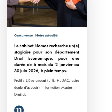
un(e)
stagiaire
pour
son
département
Concurrence
Notre actualité
Droit
Le cabinet Nomos recherche un(e)
Economique,
stagiaire pour son département
pour
Droit Economique, pour une
une
durée de 6 mois du 2 janvier au
durée
30 juin 2026, à plein temps.
de
Profil : Elève avocat (EFB, HEDAC, autre
6
école d’avocats) – Formation Master II –
mois
Droit de…
du
2
janvier