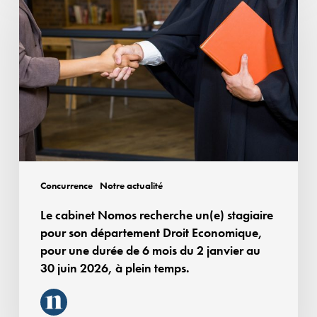
cabinet
Nomos
recherche
un(e)
stagiaire
pour
son
département
Droit
Economique,
Concurrence
Notre actualité
pour
Le cabinet Nomos recherche un(e) stagiaire
une
pour son département Droit Economique,
durée
pour une durée de 6 mois du 2 janvier au
de
30 juin 2026, à plein temps.
6
mois