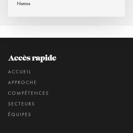
du
Nomos
2
janvier
au
30
juin
2026,
Accès rapide
à
plein
ACCUEIL
temps.
APPROCHE
COMPÉTENCES
SECTEURS
ÉQUIPES