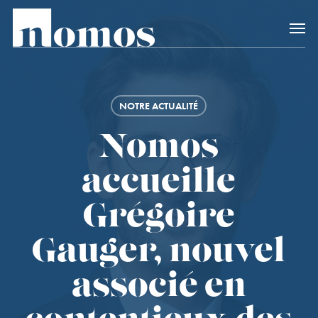
Skip
Accès rapide au
to
main
content
NOTRE ACTUALITÉ
Nomos
accueille
Grégoire
Gauger, nouvel
associé en