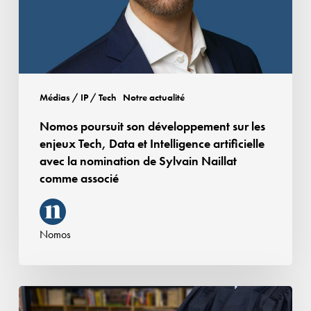
enjeux
Tech,
Data
et
Intelligence
Médias / IP / Tech
Notre actualité
artificielle
Nomos poursuit son développement sur les
avec
enjeux Tech, Data et Intelligence artificielle
la
avec la nomination de Sylvain Naillat
nomination
comme associé
de
Sylvain
Naillat
Nomos
comme
associé
Le