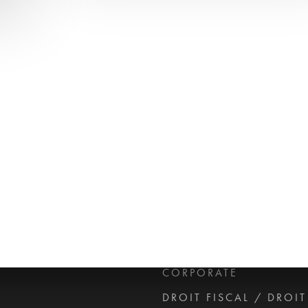
Actualités
DROIT ÉCONOMIQUE
MÉDIAS / IP / TECH
DROIT SOCIAL
CORPORATE
DROIT FISCAL / DROI