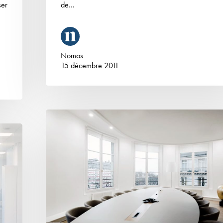
ser
de…
Nomos
15 décembre 2011
Précisions
sur
la
prévisibilité
de
la
rupture