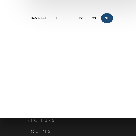
Précédent
1
…
19
20
21
Accès rapide
ACCUEIL
APPROCHE
COMPÉTENCES
SECTEURS
ÉQUIPES