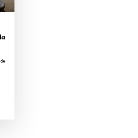
la
 de