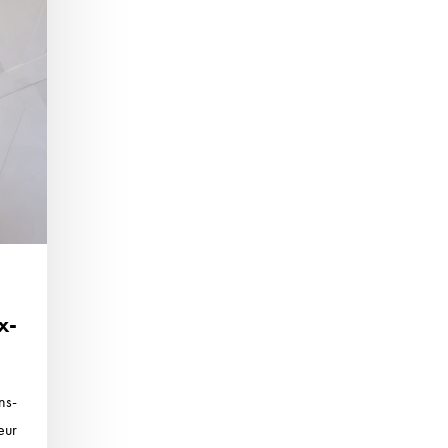
x-
ns-
eur