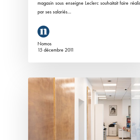
magasin sous enseigne Leclerc souhaitait faire réali
par ses salariés…
Nomos
15 décembre 2011
Recommandation
de
la
CEPC
sur
le
management