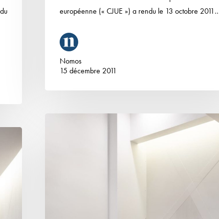
 du
européenne (« CJUE ») a rendu le 13 octobre 2011
Nomos
15 décembre 2011
Nouvelles
précisions
sur
les
« ex-
services
distincts »