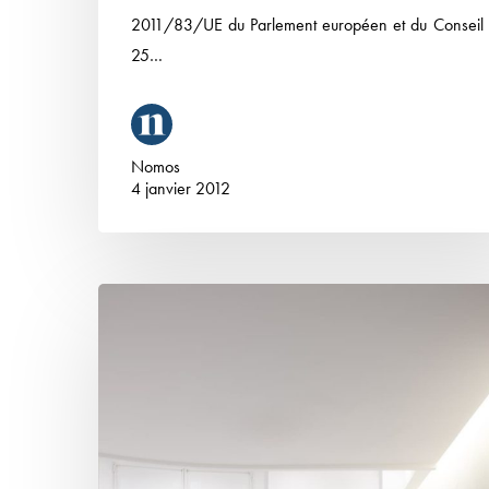
2011/83/UE du Parlement européen et du Conseil
25…
Nomos
4 janvier 2012
Pratique
de
relevés
de
prix
dans
un