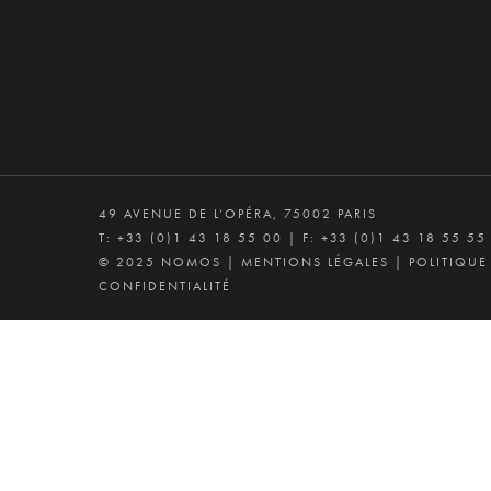
49 AVENUE DE L’OPÉRA, 75002 PARIS
T:
+33 (0)1 43 18 55 00
| F: +33 (0)1 43 18 55 55
© 2025 NOMOS |
MENTIONS LÉGALES
|
POLITIQUE
CONFIDENTIALITÉ