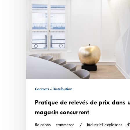
magasin
concurrent
Contrats - Distribution
Pratique de relevés de prix dans 
magasin concurrent
Relations commerce / industrieL’exploitant d