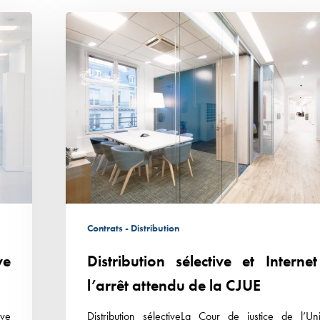
Distribution
sélective
et
Internet :
l’arrêt
attendu
de
la
CJUE
Contrats - Distribution
ve
Distribution sélective et Internet
l’arrêt attendu de la CJUE
ive
Distribution sélectiveLa Cour de justice de l’Un