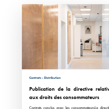
Publication
de
la
directive
relative
aux
droits
des
consommateurs
Contrats - Distribution
Publication de la directive relati
aux droits des consommateurs
Contrats conclus avec les consommateursLa direct