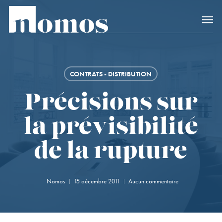
Skip
Accès rapide au
to
main
content
CONTRATS - DISTRIBUTION
Précisions sur
la prévisibilité
de la rupture
Nomos
15 décembre 2011
Aucun commentaire