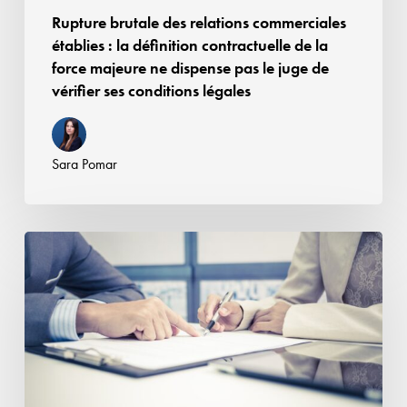
la
Rupture brutale des relations commerciales
force
établies : la définition contractuelle de la
majeure
force majeure ne dispense pas le juge de
ne
vérifier ses conditions légales
dispense
pas
le
Sara Pomar
juge
de
vérifier
Négociations
ses
commerciales :
conditions
loi
légales
d’urgence
agricole,
quels
impacts