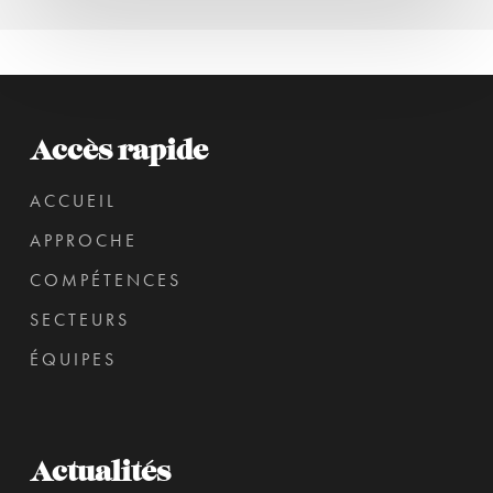
préavis
de
rupture
Accès rapide
ACCUEIL
APPROCHE
COMPÉTENCES
SECTEURS
ÉQUIPES
Actualités