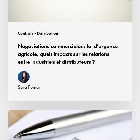
sur
les
relations
entre
Contrats - Distribution
industriels
Négociations commerciales : loi d’urgence
et
agricole, quels impacts sur les relations
distributeurs
entre industriels et distributeurs ?
?
Sara Pomar
Rupture
brutale
des