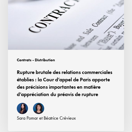
relations
commerciales
établies :
la
Cour
d’appel
de
Paris
Contrats - Distribution
apporte
Rupture brutale des relations commerciales
des
établies : la Cour d’appel de Paris apporte
précisions
des précisions importantes en matière
importantes
d’appréciation du préavis de rupture
en
matière
d’appréciation
Sara Pomar
et
Béatrice Crévieux
du