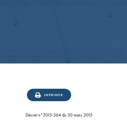
Confirmation
en
IMPRIMER
appel
du
Décret n°2015-364 du 30 mars 2015
statut
d’éditeur