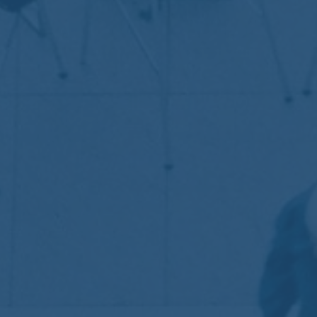
Muriel De Lamberterie
Aucun commentaire