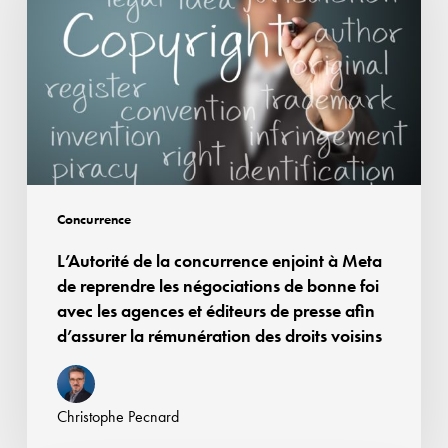
concurrence
enjoint
à
Meta
de
reprendre
les
négociations
Concurrence
de
L’Autorité de la concurrence enjoint à Meta
bonne
de reprendre les négociations de bonne foi
foi
avec les agences et éditeurs de presse afin
avec
d’assurer la rémunération des droits voisins
les
agences
et
Christophe Pecnard
éditeurs