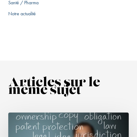
Santé / Pharma
Notre actualité
Articles sur le
même sujet
L’Autorité
de
la