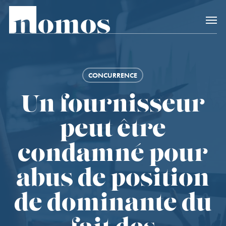
Skip
Accès rapide au
to
main
content
CONCURRENCE
Un fournisseur
peut être
condamné pour
abus de position
de dominante du