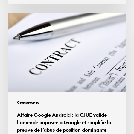
de
presse
Affaire
afin
Google
d’assurer
Android
la
:
rémunération
la
des
CJUE
droits
valide
voisins
l’amende
imposée
à
Google
Concurrence
et
Affaire Google Android : la CJUE valide
simplifie
l’amende imposée à Google et simplifie la
la
preuve de l’abus de position dominante
preuve