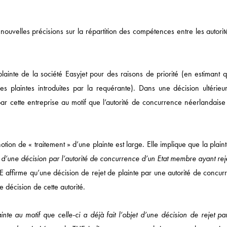
ouvelles précisions sur la répartition des compétences entre les autorit
lainte de la société Easyjet pour des raisons de priorité (en estimant q
s plaintes introduites par la requérante). Dans une décision ultérieur
par cette entreprise au motif que l’autorité de concurrence néerlandaise
Actualités
ion de « traitement » d’une plainte est large. Elle implique que la plaint
DROIT ÉCONOMIQUE
’une décision par l’autorité de concurrence d’un Etat membre ayant reje
MÉDIAS / IP / TECH
TUE affirme qu’une décision de rejet de plainte par une autorité de concu
DROIT SOCIAL
 décision de cette autorité.
CORPORATE
nte au motif que celle-ci a déjà fait l’objet d’une décision de rejet pa
DROIT FISCAL / DROI