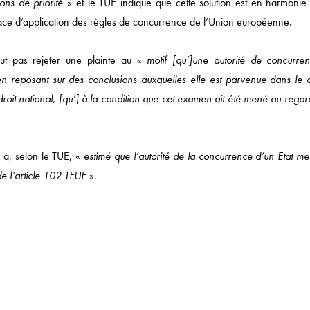
ons de priorité
» et le TUE indique que cette solution est en harmonie
SANTÉ / PHARMA
icace d’application des règles de concurrence de l’Union européenne.
NOTRE ACTUALITÉ
ut pas rejeter une plainte au «
motif [qu’]une autorité de concurre
en reposant sur des conclusions auxquelles elle est parvenue dans le 
roit national, [qu’] à la condition que cet examen ait été mené au regar
e a, selon le TUE, «
estimé que l’autorité de la concurrence d’un Etat m
 DE
 de l’article 102 TFUE
».
la Commission.