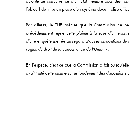
autorité de concurrence d’un Etat membre pour des rais
l’objectif de mise en place d’un système décentralisé eff
Par ailleurs, le TUE précise que la Commission ne pe
précédemment rejeté cette plainte à la suite d’un exam
d’une enquête menée au regard d’autres dispositions du d
règles du droit de la concurrence de l’Union
».
49 AVENUE DE L’OPÉRA, 75002 PARIS
T:
+33 (0)1 43 18 55 00
| F: +33 (0)1 43 18 55 55
En l’espèce, c’est ce que la Commission a fait puisqu’ell
© 2025 NOMOS |
MENTIONS LÉGALES
|
POLITIQUE
avait traité cette plainte sur le fondement des dispositions
CONFIDENTIALITÉ
Le TUE rejette ainsi le recours et confirme la décision de 
Arrêt du TUE T-355/16 du 21 janvier 2015
IMPRIMER