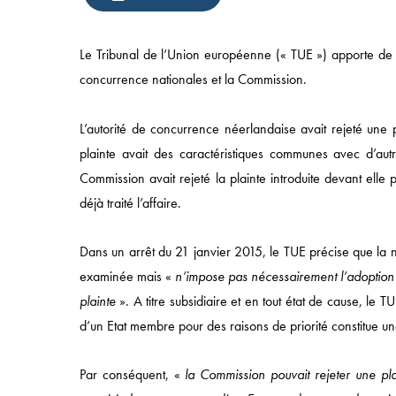
Le Tribunal de l’Union européenne (« TUE ») apporte de n
concurrence nationales et la Commission.
L’autorité de concurrence néerlandaise avait rejeté une p
plainte avait des caractéristiques communes avec d’autre
Commission avait rejeté la plainte introduite devant elle 
déjà traité l’affaire.
Accès rapide
Dans un arrêt du 21 janvier 2015, le TUE précise que la not
ACCUEIL
examinée mais «
n’impose pas nécessairement l’adoption d
APPROCHE
plainte
». A titre subsidiaire et en tout état de cause, le 
COMPÉTENCES
d’un Etat membre pour des raisons de priorité constitue une
SECTEURS
Par conséquent, «
la Commission pouvait rejeter une plai
ÉQUIPES