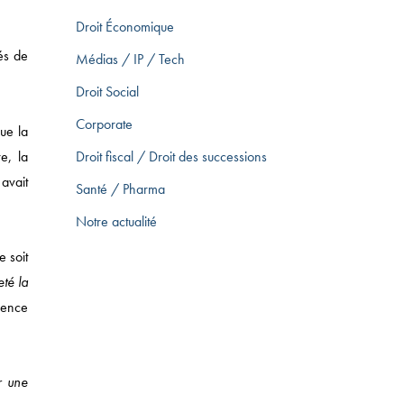
Droit Économique
és de
Médias / IP / Tech
Droit Social
Corporate
ue la
e, la
Droit fiscal / Droit des successions
 avait
Santé / Pharma
Notre actualité
e soit
té la
rrence
r une
T DES SUCCESSIONS