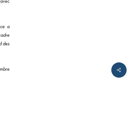
 avec
nce a
cadre
d des
twitter
linkedin
tumblr
embre