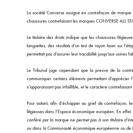
vente
La société Converse assigne en contrefaçon de marque un
aux
chaussures contrefaisant les marques CONVERSE ALL ST
enchères
et
Le titulaire des droits indique que les chaussures litigieu
de
Accès rapide
languettes, des résultats d’un test de rayon laser sur l’éti
parking
permettait pas d’assurer leur traçabilité jusqu’aux usine
de
ACCUEIL
noms
APPROCHE
Le Tribunal juge cependant que la preuve de la cont
de
COMPÉTENCES
communiquer certains éléments permettant d’apprécier l’au
domaine
n’apparaissant pas infaillible, et le caractère contrefaisant 
SECTEURS
ÉQUIPES
Pour autant, afin d’échapper au grief de contrefaçon, les 
litigieuses dans l’Espace économique européen. En effet, s
conféré par la marque ne permet pas à son titulaire d’int
ou dans la Communauté économique européenne ou de l’E