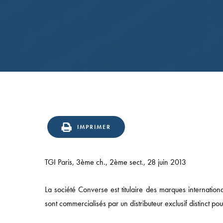
Confirmation
en
IMPRIMER
appel
du
TGI Paris, 3ème ch., 2ème sect., 28 juin 2013
statut
d’éditeur
La société Converse est titulaire des marques internati
d’un
sont commercialisés par un distributeur exclusif distinct
site
de