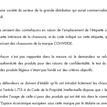
e société du secteur de la grande distribution qui aurait commercialis
AR.
ses seraient des contrefaçons en raison de l’emplacement de l’étiquette s
Actualités
quette intérieure de la chaussure, et du code indiqué sur cette étiquette, 
s fabricant des chaussures de la marque CONVERSE.
DROIT ÉCONOMIQUE
MÉDIAS / IP / TECH
refaçon n’est pas rapportée dans la mesure où le demandeur se ref
DROIT SOCIAL
thenticité des produits pour des raisons de confidentialité, le test du 
des produits litigieux n’étant pas fondé sur des critères objectifs.
CORPORATE
DROIT FISCAL / DROI
défendeurs se doivent d’établir qu’ils ont introduit licitement les chau
SANTÉ / PHARMA
i l’article L.713-4 du Code de la Propriété Intellectuelle dispose que «
le
erdire l’usage de celle-ci pour des produits qui ont été mis dans le com
NOTRE ACTUALITÉ
space économique européen sous cette marque par le titulaire ou ave