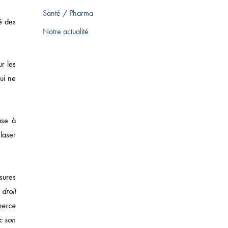
Santé / Pharma
é des
Notre actualité
ur les
qui ne
use à
laser
T DES SUCCESSIONS
ssures
 droit
merce
c son