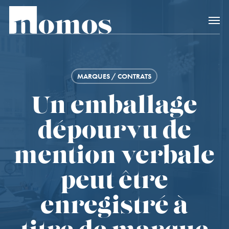
Skip
Accès rapide au
to
main
content
MARQUES / CONTRATS
Un emballage
dépourvu de
mention verbale
peut être
enregistré à