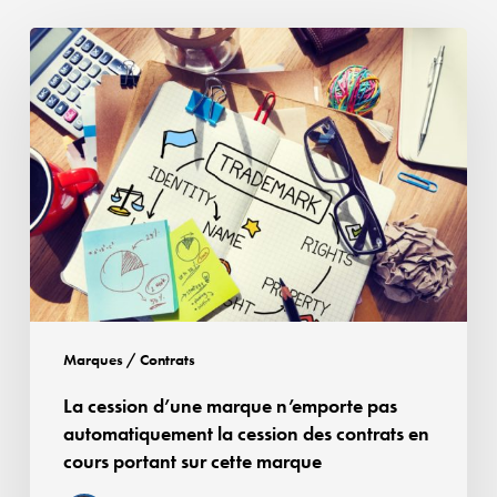
La
cession
d’une
marque
n’emporte
pas
automatiquement
la
cession
des
contrats
Marques / Contrats
en
La cession d’une marque n’emporte pas
cours
automatiquement la cession des contrats en
portant
cours portant sur cette marque
sur