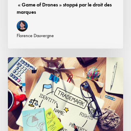
« Game of Drones » stoppé par le droit des
marques
Florence Dauvergne
Etiquette,
marque
et
Loi
Evin
pour
les
boissons
alcooliques