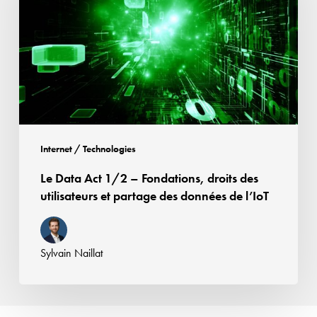
1/2
–
Fondations,
droits
des
utilisateurs
et
partage
Internet / Technologies
des
Le Data Act 1/2 – Fondations, droits des
données
utilisateurs et partage des données de l’IoT
de
l’IoT
Sylvain Naillat