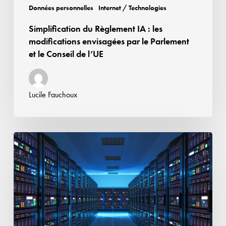
Parlement
Données personnelles
Internet / Technologies
et
Simplification du Règlement IA : les
le
modifications envisagées par le Parlement
Conseil
et le Conseil de l’UE
de
l’UE
Lucile Fauchoux
Airbnb
peut-
elle
se
prévaloir
du
statut