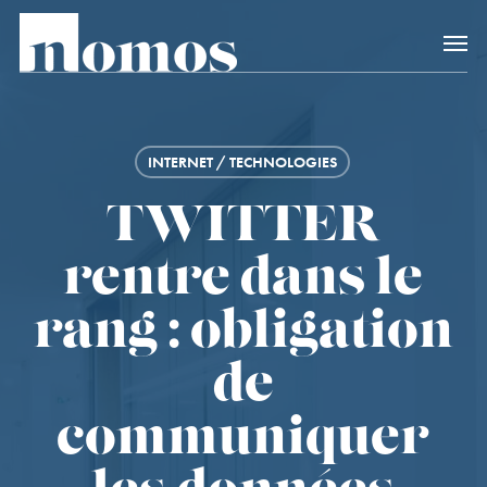
Skip
Accès rapide au
to
main
content
INTERNET / TECHNOLOGIES
TWITTER
rentre dans le
rang : obligation
de
communiquer