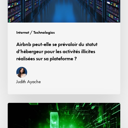
d’hébergeur
pour
les
activités
Internet / Technologies
illicites
Airbnb peut-elle se prévaloir du statut
réalisées
d’hébergeur pour les activités illicites
sur
réalisées sur sa plateforme ?
sa
plateforme
?
Judith Ayache
Le
Data
Act