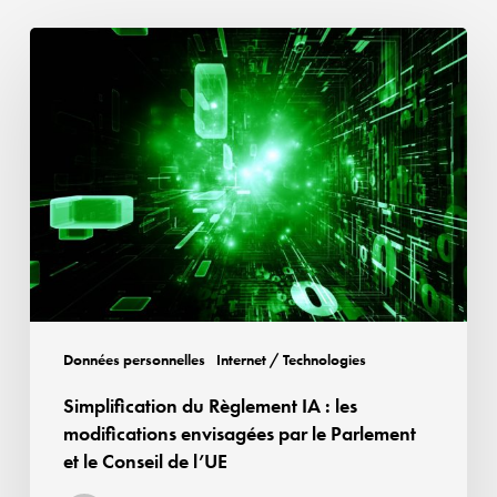
Simplification
du
Règlement
IA
:
les
modifications
envisagées
par
le
Parlement
Données personnelles
Internet / Technologies
et
Simplification du Règlement IA : les
le
modifications envisagées par le Parlement
Conseil
et le Conseil de l’UE
de