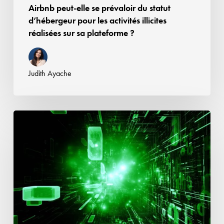
Airbnb peut-elle se prévaloir du statut
réalisées
d’hébergeur pour les activités illicites
sur
réalisées sur sa plateforme ?
sa
plateforme
?
Judith Ayache
Le
Data
Act
1/2
–
Fondations,
droits
des