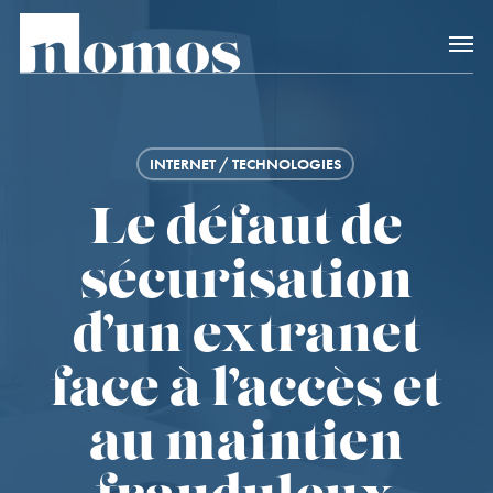
Skip
Accès rapide au
to
main
content
INTERNET / TECHNOLOGIES
Le défaut de
sécurisation
d’un extranet
face à l’accès et
au maintien