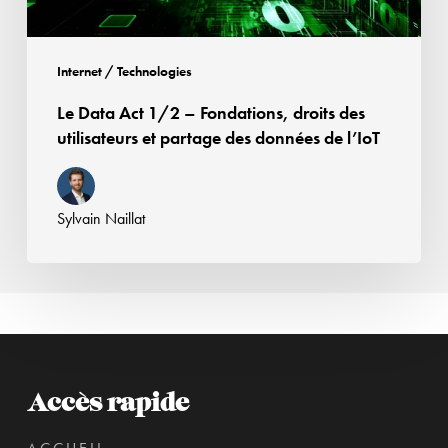
utilisateurs
et
partage
Internet / Technologies
des
Le Data Act 1/2 – Fondations, droits des
données
utilisateurs et partage des données de l’IoT
de
l’IoT
Sylvain Naillat
Accès rapide