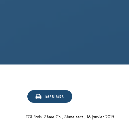
Confirmation
en
IMPRIMER
appel
du
TGI Paris, 3ème Ch., 3ème sect., 16 janvier 2015
statut
d’éditeur