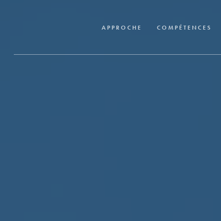
Skip
to
APPROCHE
COMPÉTENCES
main
content