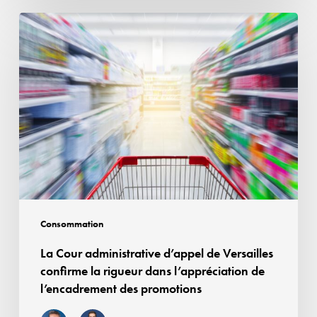
ligne
La
Cour
administrative
d’appel
de
Versailles
confirme
la
rigueur
dans
l’appréciation
Consommation
de
La Cour administrative d’appel de Versailles
l’encadrement
confirme la rigueur dans l’appréciation de
des
l’encadrement des promotions
promotions