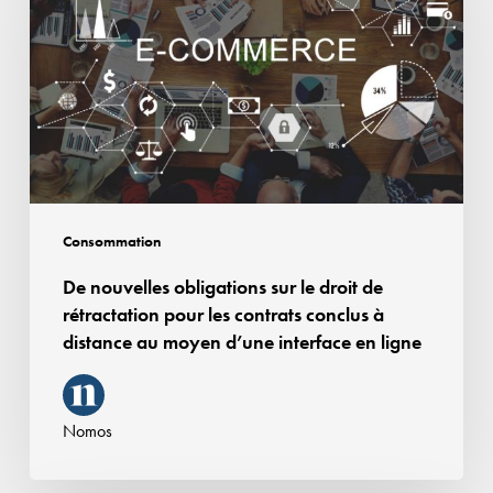
sur
le
droit
de
rétractation
pour
les
contrats
Consommation
conclus
De nouvelles obligations sur le droit de
à
rétractation pour les contrats conclus à
distance
distance au moyen d’une interface en ligne
au
moyen
d’une
Nomos
interface
en