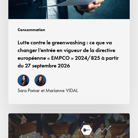
changer
l’entrée
en
vigueur
Consommation
de
Lutte contre le greenwashing : ce que va
la
changer l’entrée en vigueur de la directive
directive
européenne « EMPCO » 2024/825 à partir
européenne
du 27 septembre 2026
« EMPCO »
2024/825
à
Sara Pomar
et
Marianne VIDAL
partir
du
27
De
septembre
nouvelles
2026
obligations