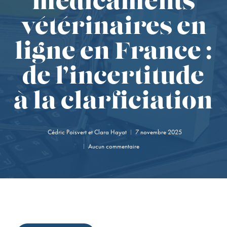
médicaments
vétérinaires en
ligne en France :
de l’incertitude
à la clarficiation
Cédric Poisvert
et
Clara Hayat
7 novembre 2025
Aucun commentaire