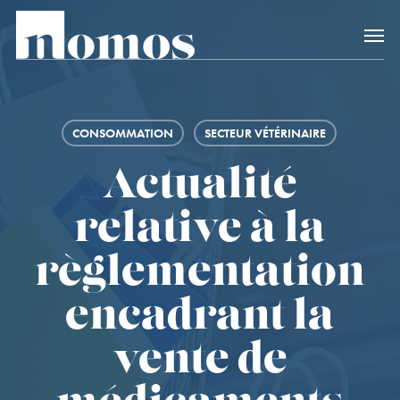
Skip
Accès rapide au
to
main
content
CONSOMMATION
SECTEUR VÉTÉRINAIRE
Actualité
relative à la
règlementation
encadrant la
vente de