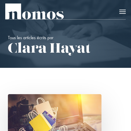
Skip
Accès rapide au
to
main
content
Tous les articles écrits par
Clara Hayat
Actualité
relative
à
la
règlementation