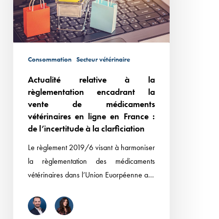
encadrant
la
vente
de
Consommation
Secteur vétérinaire
médicaments
Actualité relative à la
vétérinaires
règlementation encadrant la
en
vente de médicaments
ligne
vétérinaires en ligne en France :
en
de l’incertitude à la clarficiation
France :
Le règlement 2019/6 visant à harmoniser
de
la règlementation des médicaments
l’incertitude
vétérinaires dans l’Union Euorpéenne a…
à
la
clarficiation