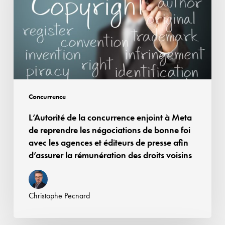
enjoint
à
Meta
de
reprendre
les
négociations
Concurrence
de
L’Autorité de la concurrence enjoint à Meta
bonne
de reprendre les négociations de bonne foi
foi
avec les agences et éditeurs de presse afin
avec
d’assurer la rémunération des droits voisins
les
agences
et
Christophe Pecnard
éditeurs
de