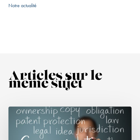
Notre actualité
Articles sur le
même sujet
L’Autorité
de
la
concurrence