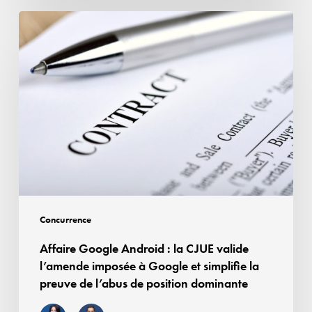
presse
Affaire
afin
Google
d’assurer
Android
la
:
rémunération
la
des
CJUE
droits
valide
voisins
l’amende
imposée
à
Google
Concurrence
et
Affaire Google Android : la CJUE valide
simplifie
l’amende imposée à Google et simplifie la
la
preuve de l’abus de position dominante
preuve