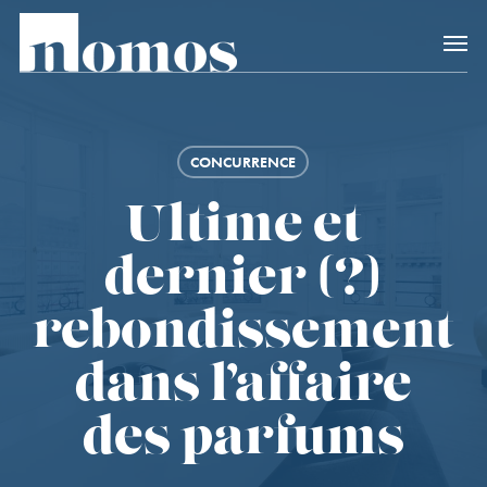
Skip
Accès rapide au
to
main
content
CONCURRENCE
Ultime et
dernier (?)
rebondissement
dans l’affaire
des parfums