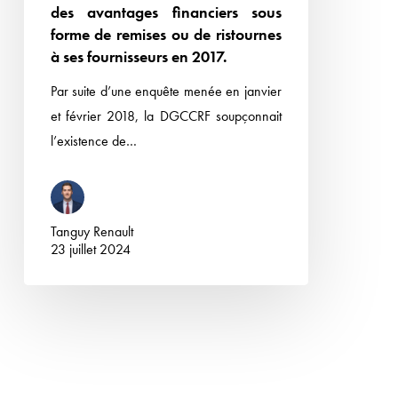
végétales
des avantages financiers sous
Ministre
forme de remises ou de ristournes
de
à ses fournisseurs en 2017.
l’Economie
Par suite d’une enquête menée en janvier
de
et février 2018, la DGCCRF soupçonnait
ses
l’existence de…
demandes
formées
à
l’encontre
Tanguy Renault
du
23 juillet 2024
GALEC
sur
le
fondement
des
pratiques