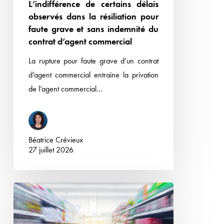
L’indifférence de certains délais
grave
observés dans la résiliation pour
et
faute grave et sans indemnité du
sans
contrat d’agent commercial
indemnité
La rupture pour faute grave d’un contrat
du
d’agent commercial entraine la privation
contrat
de l’agent commercial…
d’agent
commercial
Béatrice Crévieux
27 juillet 2026
La
Cour
administrative