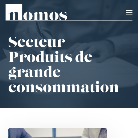
Skip
Accès rapide au
to
main
content
Secteur –
Produits de
grande
consommation
Négociations