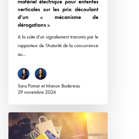
matériel électrique pour ententes
matériel
verticales sur les prix découlant
électrique
d’un « mécanisme de
pour
dérogations »
ententes
A la suite d’un signalement transmis par le
verticales
rapporteur de l’Autorité de la concurrence
sur
au…
les
prix
découlant
d’un
Sara Pomar
et
Manon Bodereau
29 novembre 2024
« mécanisme
de
dérogations »
Promotions :
la
DGCCRF