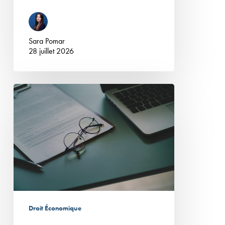
Sara Pomar
28 juillet 2026
L’indifférence
de
certains
délais
observés
dans
la
résiliation
pour
Droit Économique
faute