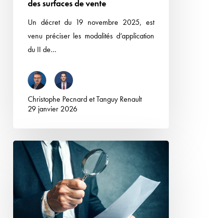
des surfaces de vente
des
surfaces
Un décret du 19 novembre 2025, est
de
venu préciser les modalités d’application
vente
du II de…
Christophe Pecnard
et
Tanguy Renault
29 janvier 2026
Etiquetage
des
denrées
alimentaires
végétales :
le