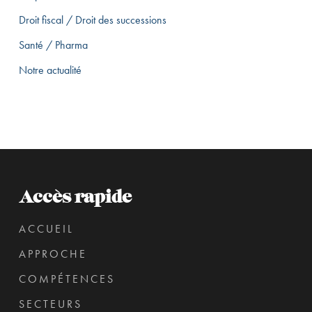
fournisseurs
Droit fiscal / Droit des successions
en
Santé / Pharma
2017.
Notre actualité
Accès rapide
ACCUEIL
APPROCHE
COMPÉTENCES
SECTEURS