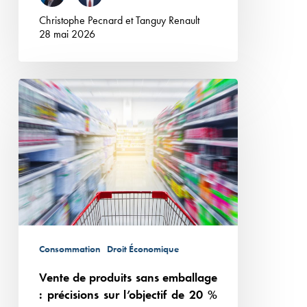
Christophe Pecnard
et
Tanguy Renault
28 mai 2026
Vente
de
produits
sans
emballage
:
précisions
sur
l’objectif
Consommation
Droit Économique
de
Vente de produits sans emballage
20
: précisions sur l’objectif de 20 %
%