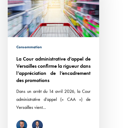
d’appel
de
Versailles
confirme
la
rigueur
Consommation
dans
La Cour administrative d’appel de
l’appréciation
Versailles confirme la rigueur dans
de
l’appréciation de l’encadrement
l’encadrement
des promotions
des
Dans un arrêt du 14 avril 2026, la Cour
promotions
administrative d’appel (« CAA ») de
Versailles vient…