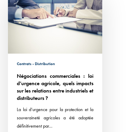
commerciales :
loi
d’urgence
agricole,
quels
impacts
sur
les
Contrats - Distribution
relations
Négociations commerciales : loi
entre
d’urgence agricole, quels impacts
industriels
sur les relations entre industriels et
et
distributeurs ?
distributeurs
La loi d’urgence pour la protection et la
?
souveraineté agricoles a été adoptée
définitivement par…