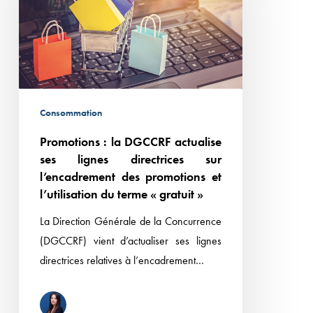
actualise
ses
lignes
directrices
sur
l’encadrement
Consommation
des
Promotions : la DGCCRF actualise
promotions
ses lignes directrices sur
et
l’encadrement des promotions et
l’utilisation
l’utilisation du terme « gratuit »
du
La Direction Générale de la Concurrence
terme
(DGCCRF) vient d’actualiser ses lignes
« gratuit »
directrices relatives à l’encadrement…