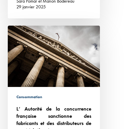
Sara Pomar
et
Manon Bodereau
poissonnerie.
29 janvier 2025
L’
Autorité
de
la
concurrence
française
sanctionne
des
fabricants
Consommation
et
L’ Autorité de la concurrence
des
française sanctionne des
distributeurs
fabricants et des distributeurs de
de