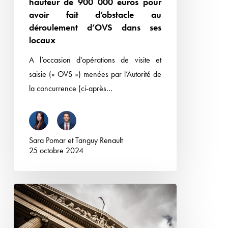
hauteur de 900 000 euros pour
euros
avoir fait d’obstacle au
pour
déroulement d’OVS dans ses
avoir
locaux
fait
A l’occasion d’opérations de visite et
d’obstacle
saisie (« OVS ») menées par l’Autorité de
au
la concurrence (ci-après…
déroulement
d’OVS
dans
ses
Sara Pomar
et
Tanguy Renault
locaux
25 octobre 2024
Etiquetage
des
denrées