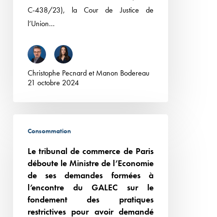
usuels
C-438/23), la Cour de Justice de
ou
l’Union…
descriptifs
traditionnellement
associés
aux
Christophe Pecnard
et
Manon Bodereau
21 octobre 2024
produits
d’origine
animale
Le
pour
Consommation
tribunal
désigner
de
Le tribunal de commerce de Paris
un
commerce
déboute le Ministre de l’Economie
produit
de
de ses demandes formées à
contenant
l’encontre du GALEC sur le
Paris
des
fondement des pratiques
déboute
protéines
restrictives pour avoir demandé
le