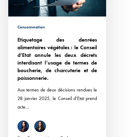
Conseil
d’Etat
annule
Consommation
les
Etiquetage des denrées
deux
alimentaires végétales : le Conseil
décrets
d’Etat annule les deux décrets
interdisant
interdisant l’usage de termes de
l’usage
boucherie, de charcuterie et de
de
poissonnerie.
termes
Aux termes de deux décisions rendues le
de
28 janvier 2025, le Conseil d’Etat prend
boucherie,
acte…
de
charcuterie
et
de