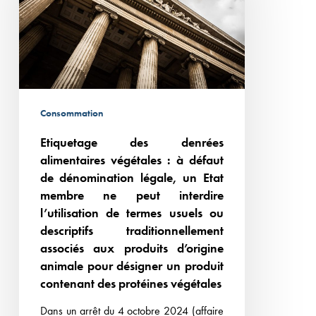
alimentaires
végétales :
à
défaut
de
dénomination
Consommation
légale,
Etiquetage des denrées
un
alimentaires végétales : à défaut
Etat
de dénomination légale, un Etat
membre
membre ne peut interdire
ne
l’utilisation de termes usuels ou
peut
descriptifs traditionnellement
interdire
associés aux produits d’origine
l’utilisation
animale pour désigner un produit
de
contenant des protéines végétales
termes
Dans un arrêt du 4 octobre 2024 (affaire