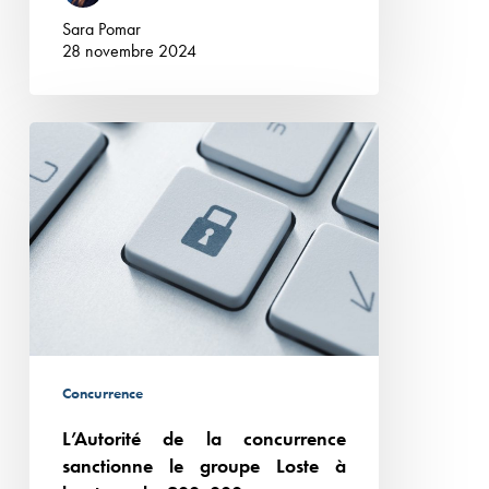
Sara Pomar
28 novembre 2024
L’Autorité
de
la
concurrence
sanctionne
le
groupe
Loste
à
Concurrence
hauteur
L’Autorité de la concurrence
de
sanctionne le groupe Loste à
900 000