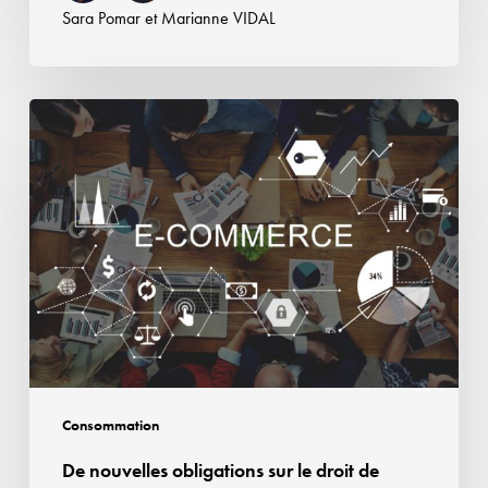
à
Sara Pomar
et
Marianne VIDAL
partir
du
27
De
septembre
nouvelles
2026
obligations
sur
le
droit
de
rétractation
pour
les
contrats
Consommation
conclus
De nouvelles obligations sur le droit de
à