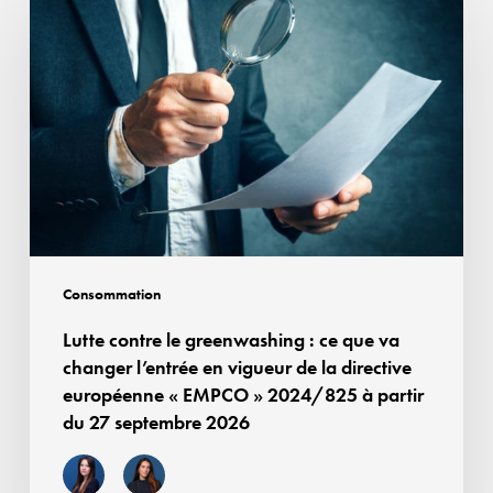
contre
le
greenwashing :
ce
que
va
changer
l’entrée
en
vigueur
Consommation
de
Lutte contre le greenwashing : ce que va
la
changer l’entrée en vigueur de la directive
directive
européenne « EMPCO » 2024/825 à partir
européenne
du 27 septembre 2026
« EMPCO »
2024/825