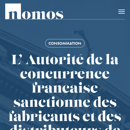
Skip
Accès rapide au
to
main
content
CONSOMMATION
L’ Autorité de la
concurrence
française
sanctionne des
fabricants et des