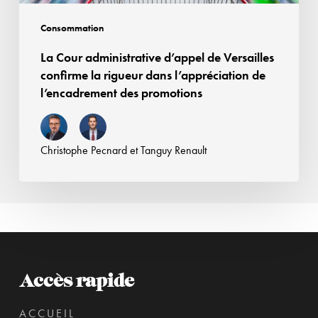
dans
l’appréciation
Consommation
de
La Cour administrative d’appel de Versailles
l’encadrement
confirme la rigueur dans l’appréciation de
des
l’encadrement des promotions
promotions
Christophe Pecnard
et
Tanguy Renault
Accès rapide
ACCUEIL