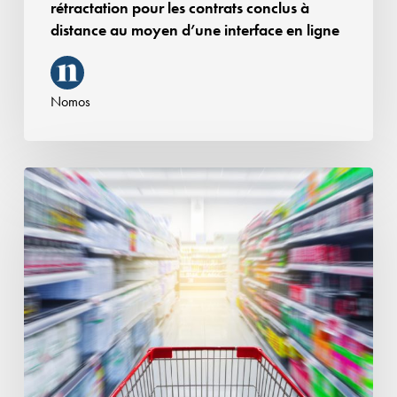
rétractation pour les contrats conclus à
distance
distance au moyen d’une interface en ligne
au
moyen
d’une
Nomos
interface
en
ligne
La
Cour
administrative
d’appel
de
Versailles
confirme
la
rigueur