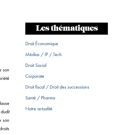
Les thématiques
Droit Économique
Médias / IP / Tech
Droit Social
e son
Corporate
priété
Droit fiscal / Droit des successions
Santé / Pharma
clause
Notre actualité
 dudit
e son
roits