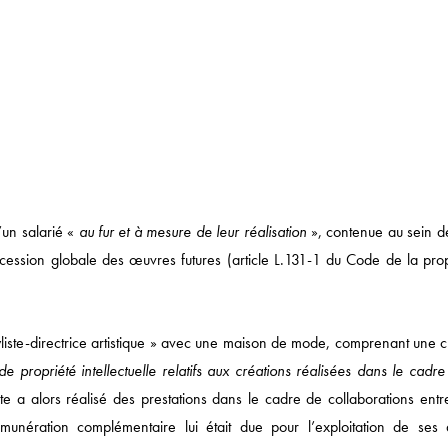
’un salarié «
au fur et à mesure de leur réalisation
», contenue au sein d
de cession globale des œuvres futures (article L.131-1 du Code de la pro
styliste-directrice artistique » avec une maison de mode, comprenant une 
e propriété intellectuelle relatifs aux créations réalisées dans le cadre
ste a alors réalisé des prestations dans le cadre de collaborations entr
munération complémentaire lui était due pour l’exploitation de ses d