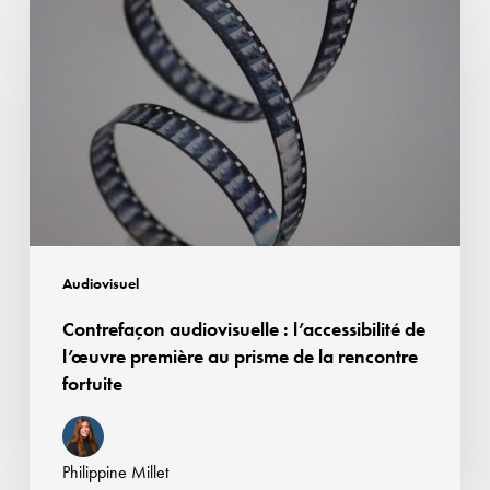
audiovisuelle
:
l’accessibilité
de
l’œuvre
première
au
prisme
de
la
Audiovisuel
rencontre
Contrefaçon audiovisuelle : l’accessibilité de
fortuite
l’œuvre première au prisme de la rencontre
fortuite
Philippine Millet