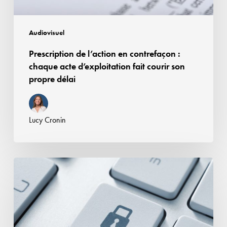
d’exploitation
fait
courir
Audiovisuel
son
Prescription de l’action en contrefaçon :
propre
chaque acte d’exploitation fait courir son
délai
propre délai
Lucy Cronin
Partage
d’abonnements
:
le
modèle