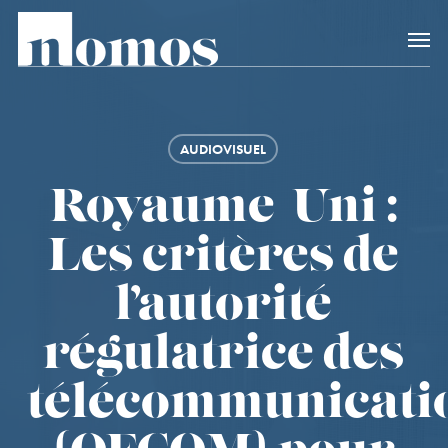
Skip
Accès rapide au
to
main
content
AUDIOVISUEL
Royaume-Uni :
Les critères de
l’autorité
régulatrice des
télécommunicati