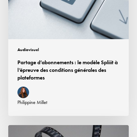
Spliiit
à
l’épreuve
des
conditions
générales
Audiovisuel
des
Partage d’abonnements : le modèle Spliiit à
plateformes
l’épreuve des conditions générales des
plateformes
Philippine Millet
Contrefaçon