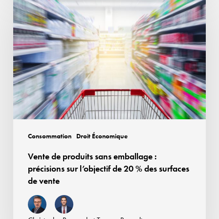
de
produits
sans
emballage
:
précisions
sur
l’objectif
de
20
Consommation
Droit Économique
%
Vente de produits sans emballage :
des
précisions sur l’objectif de 20 % des surfaces
surfaces
de vente
de
vente