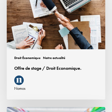
stage
/
Droit
Economique.
Droit Économique
Notre actualité
Offre de stage / Droit Economique.
Nomos
Vente