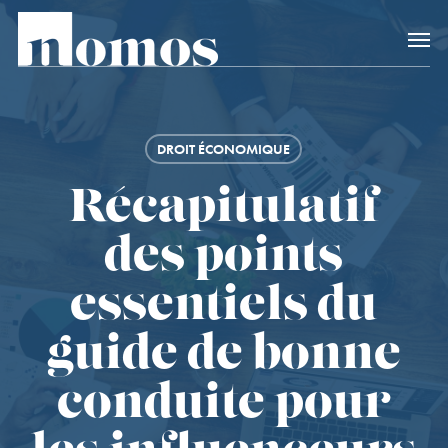
Skip
Accès rapide au
to
main
content
DROIT ÉCONOMIQUE
Récapitulatif
des points
essentiels du
guide de bonne
conduite pour