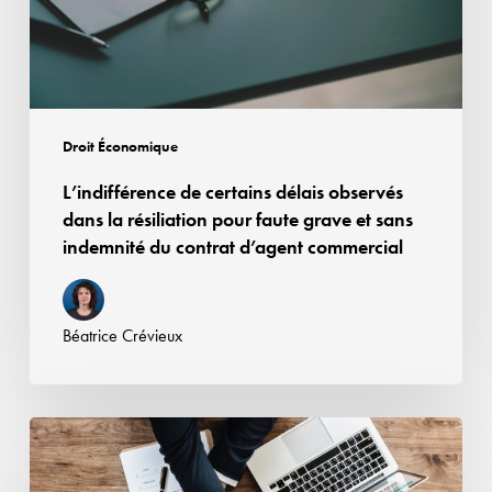
la
résiliation
pour
faute
grave
Droit Économique
et
L’indifférence de certains délais observés
sans
dans la résiliation pour faute grave et sans
indemnité
indemnité du contrat d’agent commercial
du
contrat
d’agent
Béatrice Crévieux
commercial
Offre
de