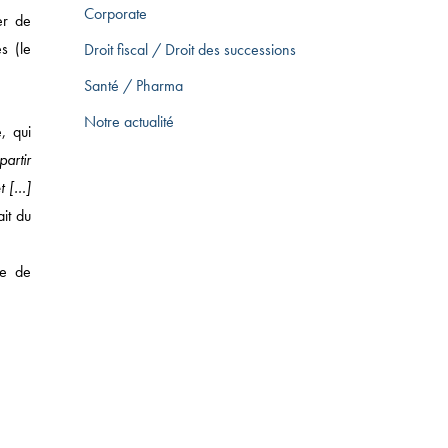
Corporate
er de
s (le
Droit fiscal / Droit des successions
Santé / Pharma
Notre actualité
, qui
partir
t […]
ait du
T DES SUCCESSIONS
ce de