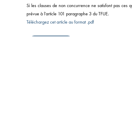
Si les clauses de non concurrence ne satisfont pas ces qua
49 AVENUE DE L’OPÉRA, 75002 PARIS
prévue à l’article 101 paragraphe 3 du TFUE.
T:
+33 (0)1 43 18 55 00
| F: +33 (0)1 43 18 55 55
© 2025 NOMOS |
MENTIONS LÉGALES
|
POLITIQUE
Téléchargez cet article au format .pdf
CONFIDENTIALITÉ
IMPRIMER