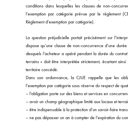
conditions dans lesquelles les clauses de non-concurr
l’exemption par catégorie prévue par le règlement (C
Accès rapide
Règlement d’exemption par catégorie).
ACCUEIL
La question préjudicielle portait précisément sur l’inte
APPROCHE
dispose qu’une clause de non-concurrence d’une durée n
desquels l’acheteur a opéré pendant la durée du contrat
COMPÉTENCES
terrains
» doit être interprétée strictement, écartant ainsi 
SECTEURS
territoire concédé.
ÉQUIPES
Dans son ordonnance, la CJUE rappelle que les obli
l’exemption par catégorie sous réserve du respect de quat
– l’obligation porte sur des biens et services en concurren
– avoir un champ géographique limité aux locaux et terrain
– être indispensable à la protection d’un savoir-faire trans
– ne pas dépasser un an à compter de l’expiration du cont