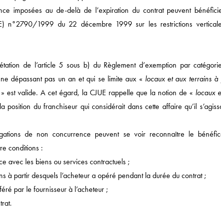
ence imposées au de-delà de l’expiration du contrat peuvent bénéfici
E) n°2790/1999 du 22 décembre 1999 sur les restrictions verticale
Actualités
DROIT ÉCONOMIQUE
rprétation de l’article 5 sous b) du Règlement d’exemption par catégorie
MÉDIAS / IP / TECH
e dépassant pas un an et qui se limite aux «
locaux et aux terrains à 
» est valide. A cet égard, la CJUE rappelle que la notion de «
locaux e
DROIT SOCIAL
la position du franchiseur qui considérait dans cette affaire qu’il s’agiss
CORPORATE
DROIT FISCAL / DROI
gations de non concurrence peuvent se voir reconnaître le bénéfi
SANTÉ / PHARMA
re conditions :
ce avec les biens ou services contractuels ;
NOTRE ACTUALITÉ
s à partir desquels l’acheteur a opéré pendant la durée du contrat ;
féré par le fournisseur à l’acheteur ;
rat.