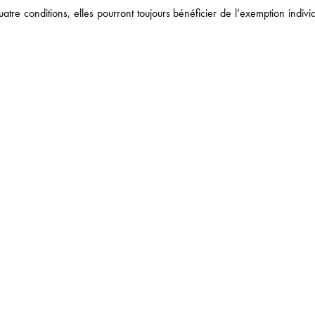
tre conditions, elles pourront toujours bénéficier de l’exemption indivi
 DE