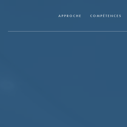
Skip
to
APPROCHE
COMPÉTENCES
main
content