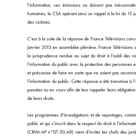
l’information, ces émissions ne doivent pas méconnaîtr
Accès rapide
humaines, le CSA opérant ainsi un rappel à la loi du 15 j
des victimes.
ACCUEIL
APPROCHE
C’est à la suite de la réponse de France Télévisions conc
COMPÉTENCES
janvier 2013 en assemblée plénière. France Télévisions 
la jurisprudence rendue au sujet du droit à l’oubli des 
SECTEURS
l’information du public avec la protection des personnes 
ÉQUIPES
et préconise de faire en sorte que ne soient pas reconnais
l’information du public. Cette réponse a été transmise à l’
passées ou en cours afin de leur rappeler leurs obligations
de leurs droits.
Les programmes d’investigations et de reportages, comme d
public et qui s’inscrit dans le respect du droit à l’inform
49 AVENUE DE L’OPÉRA, 75002 PARIS
(CRIM-AP n°07-50.A8) vient d’inviter les chefs des jurid