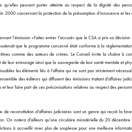
e qu’elles peuvent porter atteinte au respect de la dignité des pers
Actualités
uin 2000 concernant la protection de la présomption d’innocence et les d
DROIT ÉCONOMIQUE
MÉDIAS / IP / TECH
ernant l’émission «
Faites entrer l’accusé
» que le CSA a pris sa décision 
DROIT SOCIAL
soutenait que le programme concerné était conforme à la réglementation
victimes comme des auteurs de crimes. Le Conseil invite la chaîne à conc
CORPORATE
et de leur entourage ainsi que la sauvegarde de leur santé mentale et ph
DROIT FISCAL / DROI
sables les éléments liés à l’affaire qui ne sont pas strictement nécessa
SANTÉ / PHARMA
ensemble des éditeurs qui diffusent des émissions traitant d’affaires judic
NOTRE ACTUALITÉ
 et leur faire part de ces préconisations relatives au respect des person
e reconstitution d’affaires judiciaires sont un genre qui reçoit la fave
ation. On notera d’ailleurs qu’une circulaire ministérielle du 20 décembr
ictions à accueillir avec plus de souplesse pour une meilleure informati