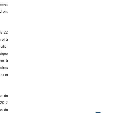
onnes
roits
le 22
 et à
ilier
ysique
T DES SUCCESSIONS
ires à
iaires
nes et
ur du
e 2012
twitter
linkedin
tumblr
on du