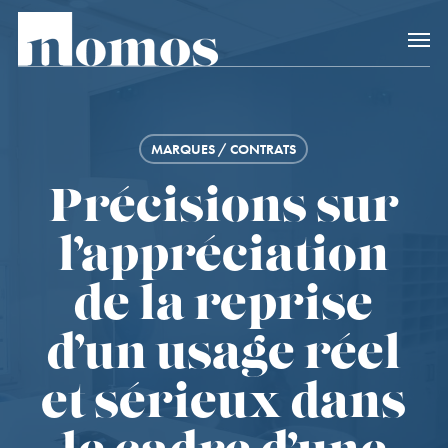
Skip
Accès rapide au
to
main
content
MARQUES / CONTRATS
Précisions sur
l’appréciation
de la reprise
d’un usage réel
et sérieux dans