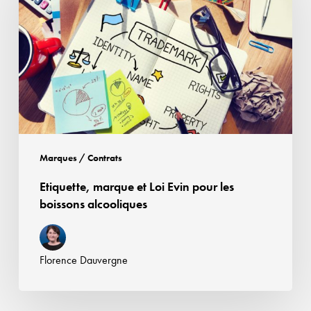
Loi
Evin
pour
les
boissons
alcooliques
Marques / Contrats
Etiquette, marque et Loi Evin pour les
boissons alcooliques
Florence Dauvergne