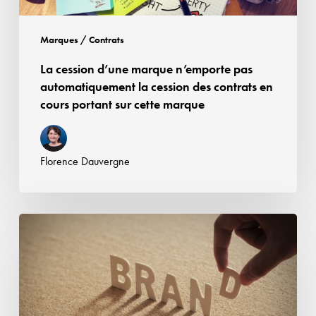
des
contrats
Marques / Contrats
en
La cession d’une marque n’emporte pas
cours
automatiquement la cession des contrats en
portant
cours portant sur cette marque
sur
cette
marque
Florence Dauvergne
« Game
of Drones
»
stoppé
par