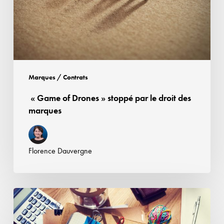
le
droit
des
marques
Marques / Contrats
« Game of Drones » stoppé par le droit des
marques
Florence Dauvergne
Etiquette,
marque
et