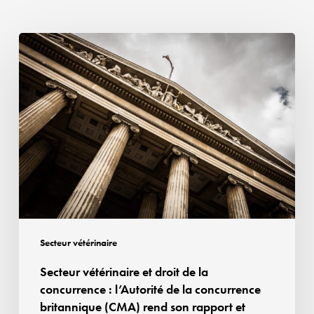
Secteur
vétérinaire
et
droit
de
la
concurrence :
l’Autorité
de
la
concurrence
Secteur vétérinaire
britannique
Secteur vétérinaire et droit de la
(CMA)
concurrence : l’Autorité de la concurrence
rend
britannique (CMA) rend son rapport et