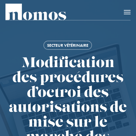
Skip
Accès rapide au
to
main
content
SECTEUR VÉTÉRINAIRE
Modification
des procédures
d’octroi des
autorisations de
mise sur le