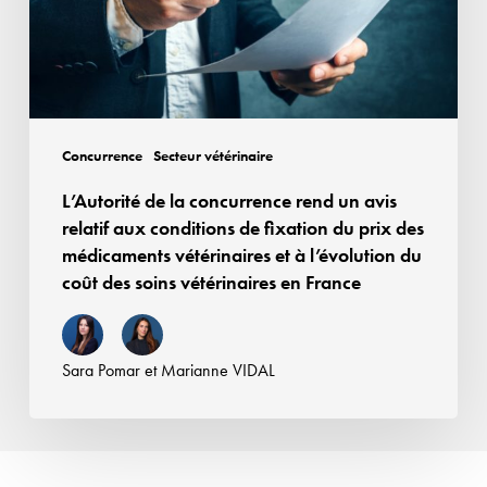
avis
relatif
aux
conditions
de
Concurrence
Secteur vétérinaire
fixation
L’Autorité de la concurrence rend un avis
du
relatif aux conditions de fixation du prix des
prix
médicaments vétérinaires et à l’évolution du
des
coût des soins vétérinaires en France
médicaments
vétérinaires
et
Sara Pomar
et
Marianne VIDAL
à
l’évolution
du
coût