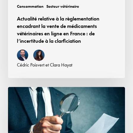
vétérinaires
Consommation
Secteur vétérinaire
en
Actualité relative à la règlementation
ligne
encadrant la vente de médicaments
en
vétérinaires en ligne en France : de
France :
l’incertitude à la clarficiation
de
l’incertitude
à
Cédric Poisvert
et
Clara Hayat
la
clarficiation
L’Autorité
de
la
concurrence
rend
un