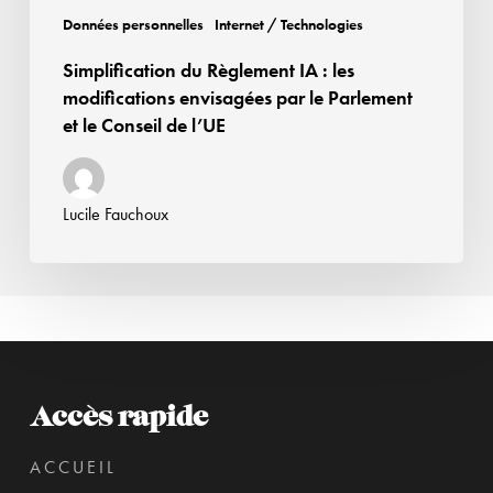
Parlement
Données personnelles
Internet / Technologies
et
Simplification du Règlement IA : les
le
modifications envisagées par le Parlement
Conseil
et le Conseil de l’UE
de
l’UE
Lucile Fauchoux
Accès rapide
ACCUEIL