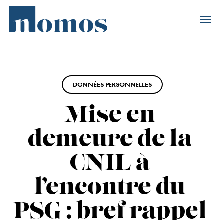
Skip
Accès rapide au
to
main
content
DONNÉES PERSONNELLES
Mise en
demeure de la
CNIL à
l’encontre du
PSG : bref rappel