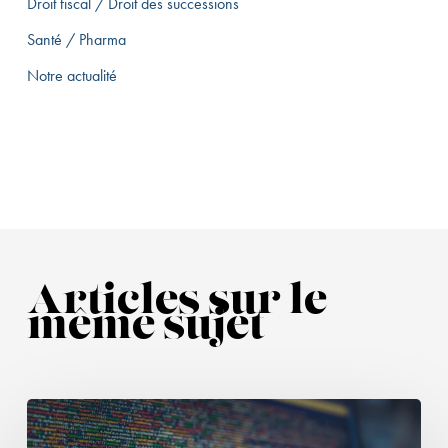
Droit fiscal / Droit des successions
Santé / Pharma
Notre actualité
Articles sur le
même sujet
Entrepôts
de