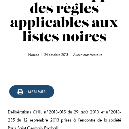
des règles
applicables aux
listes noires
Nomos
24 octobre 2013
Aucun commentaire
onfirmation
n
IMPRIMER
ppel
u
Délibérations CNIL n°2013-015 du 29 août 2013 et n°2013-
atut
235 du 12 septembre 2013 prises à l’encontre de la société
’éditeur
Paris Saint Germain Football
’un