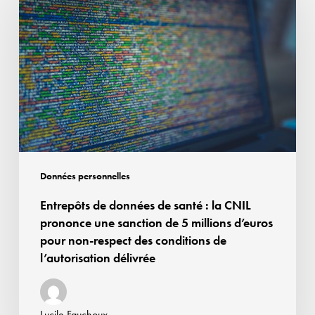
données
de
santé :
la
CNIL
prononce
une
sanction
de
Données personnelles
5
Entrepôts de données de santé : la CNIL
millions
prononce une sanction de 5 millions d’euros
d’euros
pour non-respect des conditions de
pour
l’autorisation délivrée
non-
respect
des
Lucile Fauchoux