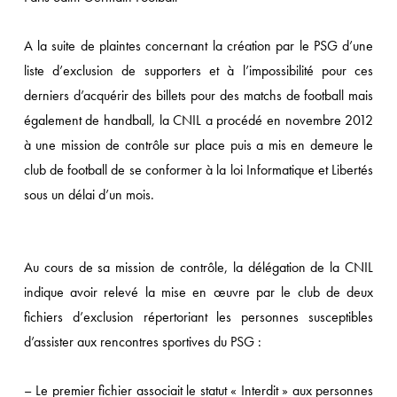
te
A la suite de plaintes concernant la création par le PSG d’une
e
liste d’exclusion de supporters et à l’impossibilité pour ces
ente
derniers d’acquérir des billets pour des matchs de football mais
ux
également de handball, la CNIL a procédé en novembre 2012
nchères
à une mission de contrôle sur place puis a mis en demeure le
club de football de se conformer à la loi Informatique et Libertés
e
sous un délai d’un mois.
arking
e
oms
Au cours de sa mission de contrôle, la délégation de la CNIL
e
indique avoir relevé la mise en œuvre par le club de deux
omaine
fichiers d’exclusion répertoriant les personnes susceptibles
d’assister aux rencontres sportives du PSG :
– Le premier fichier associait le statut « Interdit » aux personnes