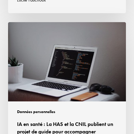
conditions
de
l’autorisation
IA
délivrée
en
santé :
La
HAS
et
la
CNIL
publient
un
projet
Données personnelles
de
IA en santé : La HAS et la CNIL publient un
guide
projet de guide pour accompagner