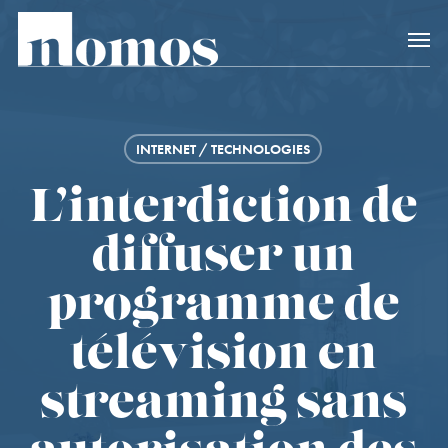
Skip
Accès rapide au
to
main
content
INTERNET / TECHNOLOGIES
L’interdiction de
diffuser un
programme de
télévision en
streaming sans