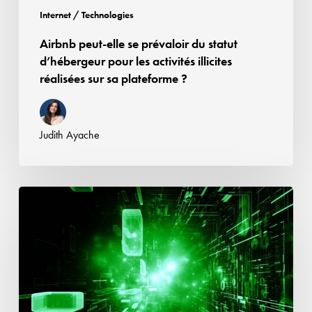
activités
Internet / Technologies
illicites
Airbnb peut-elle se prévaloir du statut
réalisées
d’hébergeur pour les activités illicites
sur
réalisées sur sa plateforme ?
sa
plateforme
?
Judith Ayache
Le
Data
Act
1/2
–
Fondations,