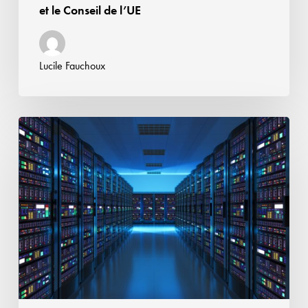
Conseil
et le Conseil de l’UE
de
l’UE
Lucile Fauchoux
Airbnb
peut-
elle
se
prévaloir
du
statut
d’hébergeur
pour
les