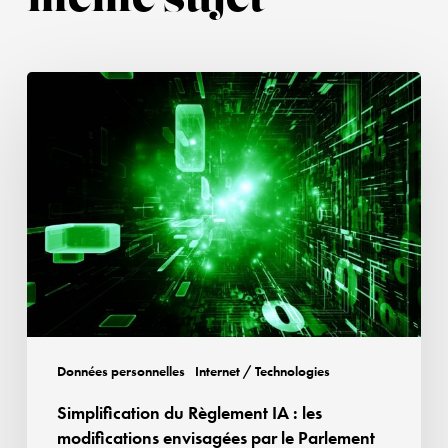
Simplification
du
Règlement
IA
:
les
modifications
envisagées
par
le
Parlement
Données personnelles
Internet / Technologies
et
Simplification du Règlement IA : les
le
modifications envisagées par le Parlement