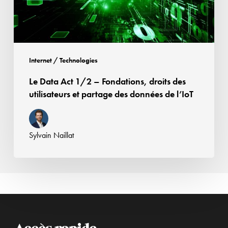
droits
des
utilisateurs
et
partage
Internet / Technologies
des
Le Data Act 1/2 – Fondations, droits des
données
utilisateurs et partage des données de l’IoT
de
l’IoT
Sylvain Naillat