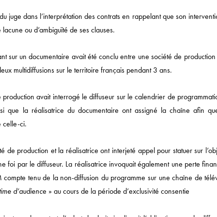
e du juge dans l’interprétation des contrats en rappelant que son intervent
e lacune ou d’ambiguïté de ses clauses.
tant sur un documentaire avait été conclu entre une société de production
deux multidiffusions sur le territoire français pendant 3 ans.
 production avait interrogé le diffuseur sur le calendrier de programmat
nsi que la réalisatrice du documentaire ont assigné la chaîne afin que
 celle-ci.
Actualités
de production et la réalisatrice ont interjeté appel pour statuer sur l’ob
DROIT ÉCONOMIQUE
 foi par le diffuseur. La réalisatrice invoquait également une perte fina
MÉDIAS / IP / TECH
M compte tenu de la non-diffusion du programme sur une chaîne de télév
gitime d’audienc
e » au cours de la période d’exclusivité consentie
DROIT SOCIAL
CORPORATE