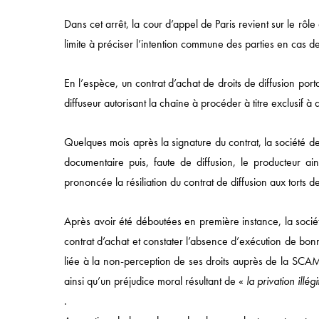
d’éditeur
Dans cet arrêt, la cour d’appel de Paris revient sur le rôl
d’un
limite à préciser l’intention commune des parties en cas d
site
de
En l’espèce, un contrat d’achat de droits de diffusion por
vente
diffuseur autorisant la chaîne à procéder à titre exclusif à 
aux
enchères
Quelques mois après la signature du contrat, la société de
et
documentaire puis, faute de diffusion, le producteur ai
de
prononcée la résiliation du contrat de diffusion aux torts de
parking
Accès rapide
de
Après avoir été déboutées en première instance, la société 
noms
ACCUEIL
contrat d’achat et constater l’absence d’exécution de bonne
de
APPROCHE
liée à la non-perception de ses droits auprès de la SCA
domaine
ainsi qu’un préjudice moral résultant de «
la privation illé
COMPÉTENCES
.
SECTEURS