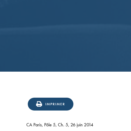
Confirmation
en
IMPRIMER
appel
du
CA Paris, Pôle 5, Ch. 5, 26 juin 2014
statut