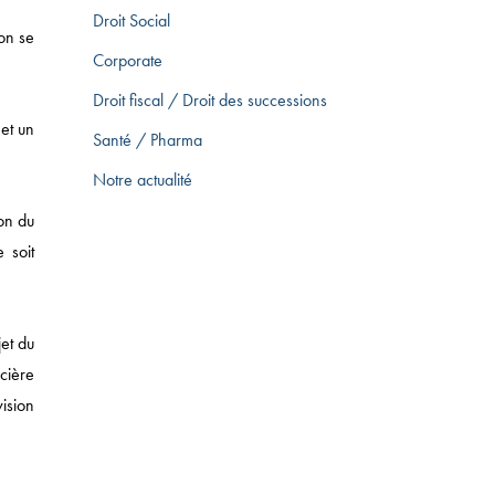
Droit Social
ion se
Corporate
Droit fiscal / Droit des successions
 et un
Santé / Pharma
Notre actualité
ion du
 soit
jet du
ncière
ision