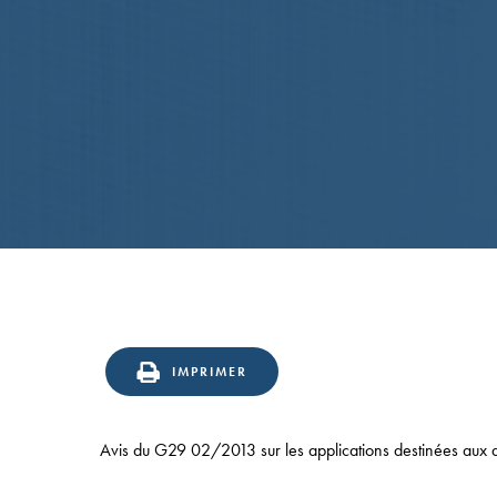
Confirmation
en
IMPRIMER
appel
du
Avis du G29 02/2013 sur les applications destinées aux dis
statut
d’éditeur