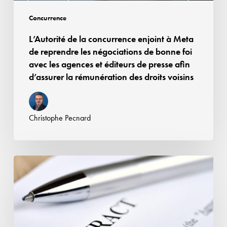
les
négociations
Concurrence
de
L’Autorité de la concurrence enjoint à Meta
bonne
de reprendre les négociations de bonne foi
foi
avec les agences et éditeurs de presse afin
avec
d’assurer la rémunération des droits voisins
les
agences
et
Christophe Pecnard
éditeurs
de
presse
Affaire
afin
Google
d’assurer
Android
la
:
rémunération
la