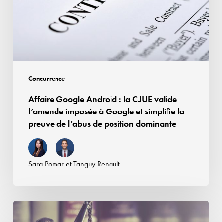
des
CJUE
droits
valide
voisins
l’amende
imposée
à
Google
Concurrence
et
Affaire Google Android : la CJUE valide
simplifie
l’amende imposée à Google et simplifie la
la
preuve de l’abus de position dominante
preuve
de
l’abus
Sara Pomar
et
Tanguy Renault
de
position
dominante
Contrefaçon,
concurrence