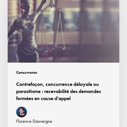
déloyale
ou
parasitisme :
recevabilité
des
demandes
formées
en
cause
Concurrence
d’appel
Contrefaçon, concurrence déloyale ou
parasitisme : recevabilité des demandes
formées en cause d’appel
Florence Dauvergne