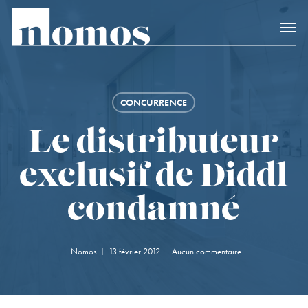
Skip
Accès rapide au
to
main
content
CONCURRENCE
Le distributeur
exclusif de Diddl
condamné
Nomos
13 février 2012
Aucun commentaire