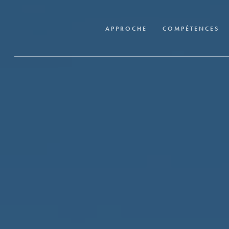
Skip
to
APPROCHE
COMPÉTENCES
main
content