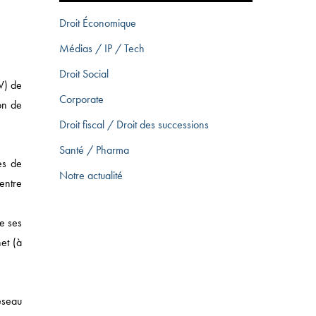
Droit Économique
Médias / IP / Tech
Droit Social
V) de
Corporate
ion de
Droit fiscal / Droit des successions
Santé / Pharma
es de
Notre actualité
 entre
e ses
net (à
éseau