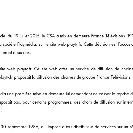
ciel du 19 juillet 2015, le CSA a mis en demeure France Télévisions (FT
société Playmédia, sur le site web playtv.fr. Cette décision est l’occas
intenant deux ans.
ite web playtv.fr. Ce site web offre un service de diffusion de chaîn
 playtv.fr proposait la diffusion des chaînes du groupe France Télévisions,
dia une première mise en demeure lui demandant de cesser la reprise d
sposait pas, pour certains programmes, des droits de diffusion sur inter
.
Actualités
u 30 septembre 1986, qui impose à tout distributeur de services sur un r
DROIT ÉCONOMIQUE