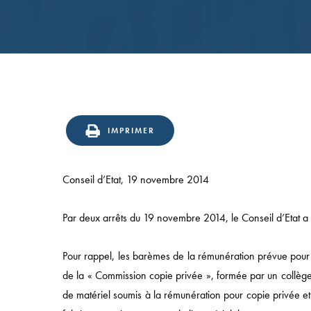
Confirmation
en
IMPRIMER
appel
du
Conseil d’Etat, 19 novembre 2014
statut
d’éditeur
Par deux arrêts du 19 novembre 2014, le Conseil d’Etat a 
d’un
site
Pour rappel, les barèmes de la rémunération prévue pour 
de
de la « Commission copie privée », formée par un collège 
vente
de matériel soumis à la rémunération pour copie privée e
aux