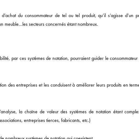
on d’achat du consommateur de tel ou tel produit, qu’il s’agisse d’un pr
Actualités
d’un meuble…les secteurs concernés étant nombreux.
DROIT ÉCONOMIQUE
MÉDIAS / IP / TECH
abilité, par ces systèmes de notation, pourraient guider le consommateur
DROIT SOCIAL
CORPORATE
DROIT FISCAL / DROI
on des entreprises et les conduisent à améliorer leurs produits en term
SANTÉ / PHARMA
NOTRE ACTUALITÉ
 d’analyse, la chaîne de valeur des systèmes de notation étant comple
ociations, entreprises tierces, fabricants, etc.)
de nombreux systèmes de notation qui coexistent.