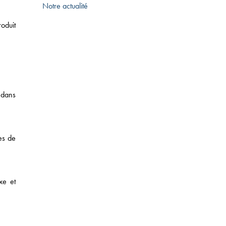
Notre actualité
oduit
 dans
T DES SUCCESSIONS
es de
xe et