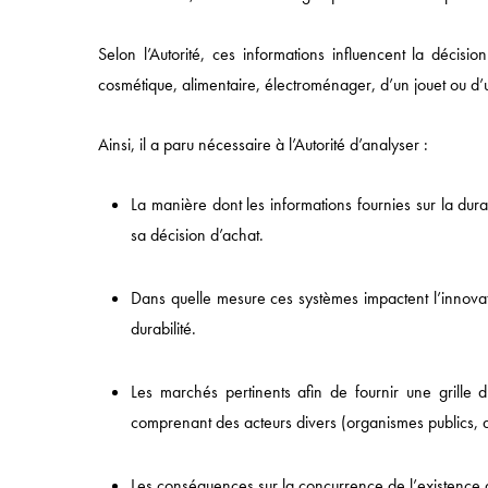
Selon l’Autorité, ces informations influencent la décisi
Accès rapide
cosmétique, alimentaire, électroménager, d’un jouet ou 
ACCUEIL
Ainsi, il a paru nécessaire à l’Autorité d’analyser :
APPROCHE
La manière dont les informations fournies sur la dur
COMPÉTENCES
sa décision d’achat.
SECTEURS
ÉQUIPES
Dans quelle mesure ces systèmes impactent l’innovati
durabilité.
Les marchés pertinents afin de fournir une grille
comprenant des acteurs divers (organismes publics, ass
Les conséquences sur la concurrence de l’existence 