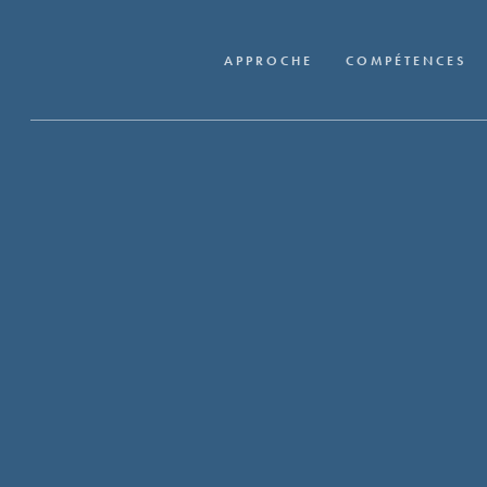
Skip
to
APPROCHE
COMPÉTENCES
main
content