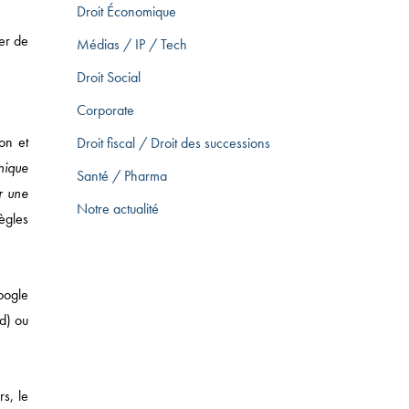
Droit Économique
er de
Médias / IP / Tech
Droit Social
Corporate
ion et
Droit fiscal / Droit des successions
nique
Santé / Pharma
ir une
Notre actualité
règles
oogle
id) ou
rs, le