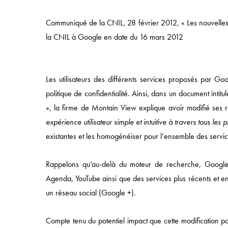
Communiqué de la CNIL, 28 février 2012, « Les nouvelles 
la CNIL à Google en date du 16 mars 2012
Les utilisateurs des différents services proposés par Goo
politique de confidentialité. Ainsi, dans un document intitu
», la firme de Montain View explique avoir modifié ses règ
expérience utilisateur simple et intuitive à travers tous les
existantes et les homogénéiser pour l’ensemble des serv
Rappelons qu’au-delà du moteur de recherche, Google
Agenda, YouTube ainsi que des services plus récents et en
Accès rapide
un réseau social (Google +).
ACCUEIL
Compte tenu du potentiel impact que cette modification pou
APPROCHE