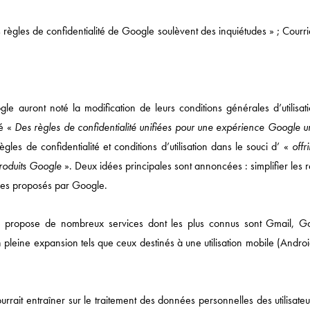
règles de confidentialité de Google soulèvent des inquiétudes » ; Courri
gle auront noté la modification de leurs conditions générales d’utilisat
lé «
Des règles de confidentialité unifiées pour une expérience Google u
les de confidentialité et conditions d’utilisation dans le souci d’ «
offr
 produits Google
». Deux idées principales sont annoncées : simplifier les 
ices proposés par Google.
 propose de nombreux services dont les plus connus sont Gmail, G
 pleine expansion tels que ceux destinés à une utilisation mobile (Andro
Actualités
DROIT ÉCONOMIQUE
rrait entraîner sur le traitement des données personnelles des utilisateu
MÉDIAS / IP / TECH