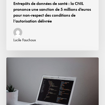
Entrepôts de données de santé : la CNIL
millions
prononce une sanction de 5 millions d’euros
d’euros
pour non-respect des conditions de
pour
l’autorisation délivrée
non-
respect
des
Lucile Fauchoux
conditions
de
l’autorisation
IA
délivrée
en
santé :
La
HAS
et
la