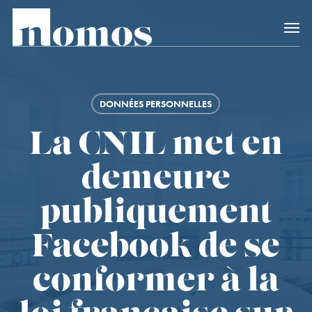
Skip
Accès rapide au
to
main
content
DONNÉES PERSONNELLES
La CNIL met en
demeure
publiquement
Facebook de se
conformer à la