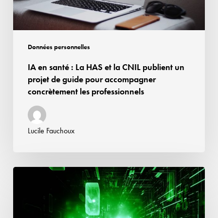
CNIL
publient
un
projet
Données personnelles
de
IA en santé : La HAS et la CNIL publient un
guide
projet de guide pour accompagner
pour
concrètement les professionnels
accompagner
concrètement
les
Lucile Fauchoux
professionnels
Simplification
du
Règlement
IA