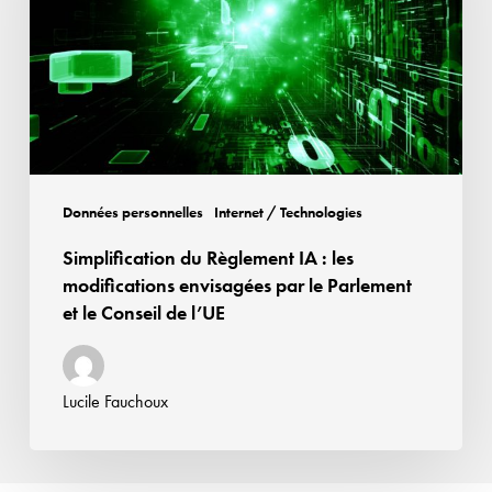
:
les
modifications
envisagées
par
le
Parlement
Données personnelles
Internet / Technologies
et
Simplification du Règlement IA : les
le
modifications envisagées par le Parlement
Conseil
et le Conseil de l’UE
de
l’UE
Lucile Fauchoux