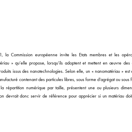
Actualités
 la Commission européenne invite les Etats membres et les opéra
ériau » qu’elle propose, lorsqu’ils adoptent et mettent en œuvre des 
DROIT ÉCONOMIQUE
produits issus des nanotechnologies. Selon elle, un « nanomatériau » est 
MÉDIAS / IP / TECH
ufacturé contenant des particules libres, sous forme d’agrégat ou sous 
a répartition numérique par taille, présentent une ou plusieurs dimen
DROIT SOCIAL
on devrait donc servir de référence pour apprécier si un matériau doit
CORPORATE
DROIT FISCAL / DROI
SANTÉ / PHARMA
NOTRE ACTUALITÉ