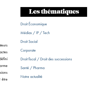
Les thématiques
Droit Économique
Médias / IP / Tech
Droit Social
teurs
Corporate
actes
défini
Droit fiscal / Droit des successions
forme
Santé / Pharma
sions
Notre actualité
 être
T DES SUCCESSIONS