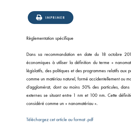
IMPRIMER
Règlementation spécifique
Accès rapide
Dans sa recommandation en date du 18 octobre 2011,
économiques à utiliser la définition du terme « nanomat
ACCUEIL
législatifs, des politiques et des programmes relatifs aux 
APPROCHE
comme un matériau naturel, formé accidentellement ou man
d’agglomérat, dont au moins 50% des particules, dans l
COMPÉTENCES
externes se situant entre 1 nm et 100 nm. Cette définiti
SECTEURS
considéré comme un « nanomatériau ».
ÉQUIPES
Téléchargez cet article au format .pdf