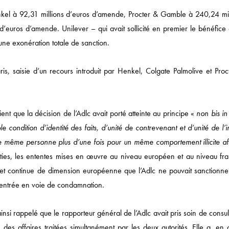
nkel à 92,31 millions d’euros d’amende, Procter & Gamble à 240,24 mil
Actualités
’euros d’amende. Unilever – qui avait sollicité en premier le bénéfice 
une exonération totale de sanction.
DROIT ÉCONOMIQUE
MÉDIAS / IP / TECH
s, saisie d’un recours introduit par Henkel, Colgate Palmolive et Proc
DROIT SOCIAL
CORPORATE
t que la décision de l’Adlc avait porté atteinte au principe «
non bis in
DROIT FISCAL / DROI
le condition d’identité des faits, d’unité de contrevenant et d’unité de l’i
SANTÉ / PHARMA
une même personne plus d’une fois pour un même comportement illicite af
rties, les ententes mises en œuvre au niveau européen et au niveau fra
NOTRE ACTUALITÉ
e et continue de dimension européenne que l’Adlc ne pouvait sanctionne
 entrée en voie de condamnation.
nsi rappelé que le rapporteur général de l’Adlc avait pris soin de consul
es affaires traitées simultanément par les deux autorités. Elle a, en o