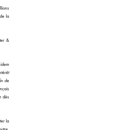
lions
de la
ter &
 idem
T DES SUCCESSIONS
ntérêt
in de
nçais
r dès
ter la
twitter
linkedin
tumblr
utre,