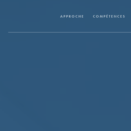
Skip
to
APPROCHE
COMPÉTENCES
main
content