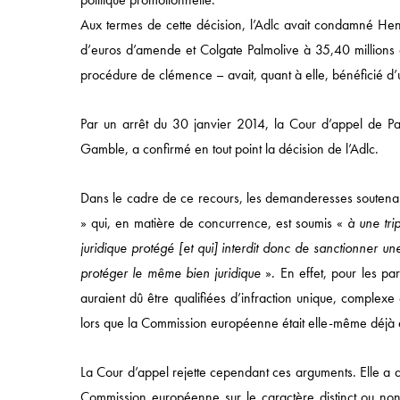
Aux termes de cette décision, l’Adlc avait condamné He
Accès rapide
d’euros d’amende et Colgate Palmolive à 35,40 millions d
procédure de clémence – avait, quant à elle, bénéficié d’
ACCUEIL
APPROCHE
Par un arrêt du 30 janvier 2014, la Cour d’appel de Pari
COMPÉTENCES
Gamble, a confirmé en tout point la décision de l’Adlc.
SECTEURS
Dans le cadre de ce recours, les demanderesses soutenaien
ÉQUIPES
» qui, en matière de concurrence, est soumis «
à une trip
juridique protégé [et qui] interdit donc de sanctionner 
protéger le même bien juridique
». En effet, pour les pa
auraient dû être qualifiées d’infraction unique, complex
lors que la Commission européenne était elle-même déjà
La Cour d’appel rejette cependant ces arguments. Elle a ai
Commission européenne sur le caractère distinct ou non d
49 AVENUE DE L’OPÉRA, 75002 PARIS