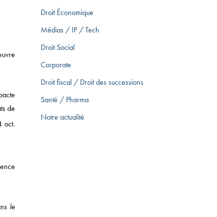
Droit Économique
Médias / IP / Tech
Droit Social
œuvre
Corporate
Droit fiscal / Droit des successions
 pacte
Santé / Pharma
ats de
Notre actualité
4 oct.
érence
ns le