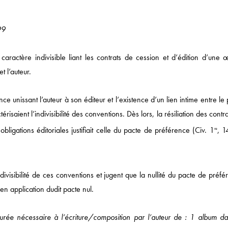
99
ractère indivisible liant les contrats de cession et d’édition d’une 
t l’auteur.
ce unissant l’auteur à son éditeur et l’existence d’un lien intime entre le
risaient l’indivisibilité des conventions. Dès lors, la résiliation des contr
ligations éditoriales justifiait celle du pacte de préférence (Civ. 1
, 1
re
divisibilité de ces conventions et jugent que la nullité du pacte de préf
en application dudit pacte nul.
Actualités
urée nécessaire à l’écriture/composition par l’auteur de : 1 album da
DROIT ÉCONOMIQUE