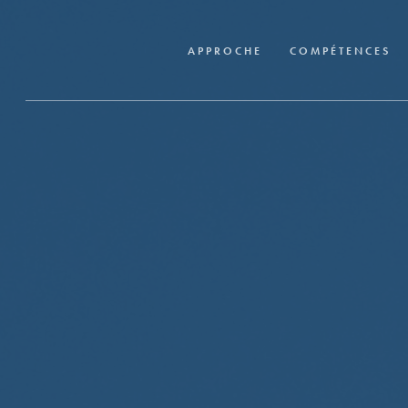
Skip
to
APPROCHE
COMPÉTENCES
main
content