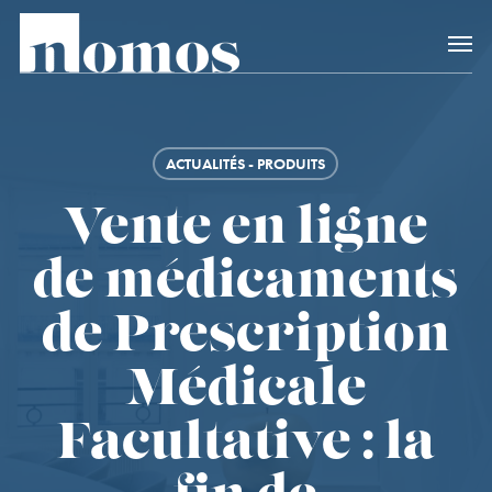
Skip
Accès rapide au
to
main
content
ACTUALITÉS - PRODUITS
Vente en ligne
de médicaments
de Prescription
Médicale
Facultative : la