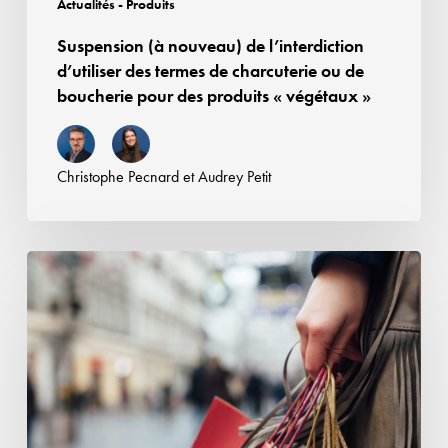
Actualités - Produits
de
Suspension (à nouveau) de l’interdiction
boucherie
d’utiliser des termes de charcuterie ou de
pour
boucherie pour des produits « végétaux »
des
produits
«
Christophe Pecnard
et
Audrey Petit
végétaux
»
Retour
sur
les
qualités
attendues
des
cosmétiques