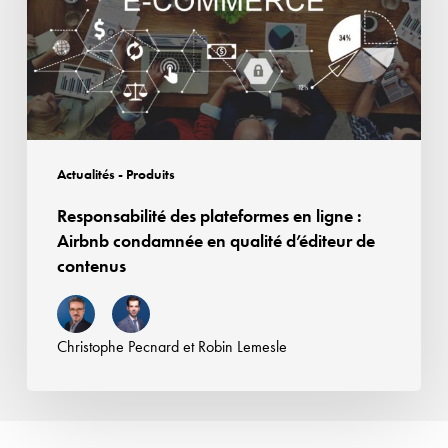
ligne
:
Airbnb
condamnée
en
qualité
d’éditeur
Actualités - Produits
de
Responsabilité des plateformes en ligne :
contenus
Airbnb condamnée en qualité d’éditeur de
contenus
Christophe Pecnard
et
Robin Lemesle