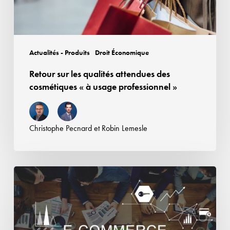
«
à
usage
professionnel
Actualités - Produits
Droit Économique
»
Retour sur les qualités attendues des
cosmétiques « à usage professionnel »
Christophe Pecnard
et
Robin Lemesle
Responsabilité
des
plateformes
en