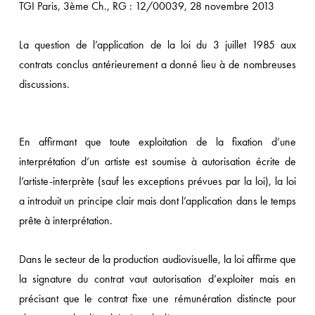
TGI Paris, 3ème Ch., RG : 12/00039, 28 novembre 2013
atut
’éditeur
La question de l’application de la loi du 3 juillet 1985 aux
’un
contrats conclus antérieurement a donné lieu à de nombreuses
te
discussions.
e
ente
ux
En affirmant que toute exploitation de la fixation d’une
nchères
interprétation d’un artiste est soumise à autorisation écrite de
l’artiste-interprète (sauf les exceptions prévues par la loi), la loi
e
a introduit un principe clair mais dont l’application dans le temps
arking
prête à interprétation.
e
oms
Dans le secteur de la production audiovisuelle, la loi affirme que
e
la signature du contrat vaut autorisation d’exploiter mais en
omaine
précisant que le contrat fixe une rémunération distincte pour