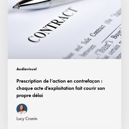
l’action
en
contrefaçon
:
chaque
acte
d’exploitation
fait
courir
Audiovisuel
son
Prescription de l’action en contrefaçon :
propre
chaque acte d’exploitation fait courir son
délai
propre délai
Lucy Cronin