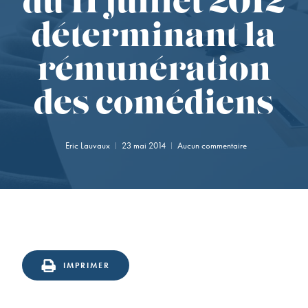
du 11 juillet 2012
déterminant la
rémunération
des comédiens
Eric Lauvaux
23 mai 2014
Aucun commentaire
onfirmation
n
IMPRIMER
ppel
u