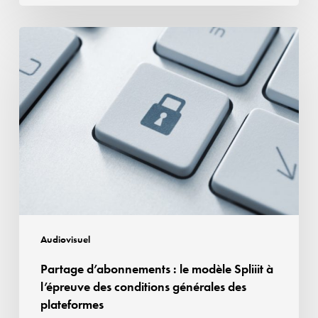
Partage
d’abonnements
:
le
modèle
Spliiit
à
l’épreuve
des
conditions
générales
Audiovisuel
des
Partage d’abonnements : le modèle Spliiit à
plateformes
l’épreuve des conditions générales des
plateformes