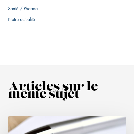
Santé / Pharma
Notre actualité
Articles sur le
même sujet
Prescription
de