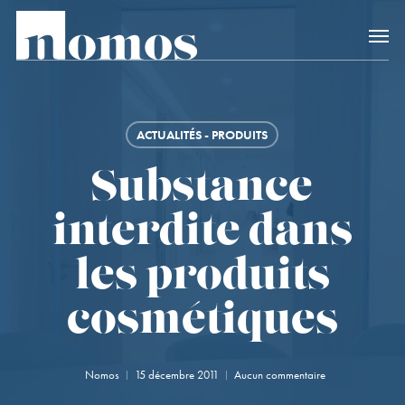
Skip
Accès rapide au
to
main
content
ACTUALITÉS - PRODUITS
Substance
interdite dans
les produits
cosmétiques
Nomos
15 décembre 2011
Aucun commentaire