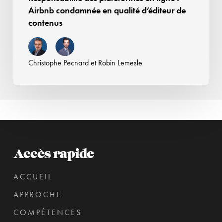
contenus
Airbnb condamnée en qualité d’éditeur de
contenus
Christophe Pecnard
et
Robin Lemesle
Accès rapide
ACCUEIL
APPROCHE
COMPÉTENCES