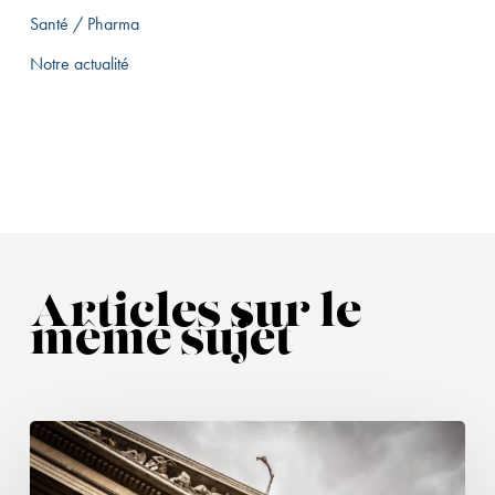
Santé / Pharma
Notre actualité
Articles sur le
même sujet
Suspension
(à