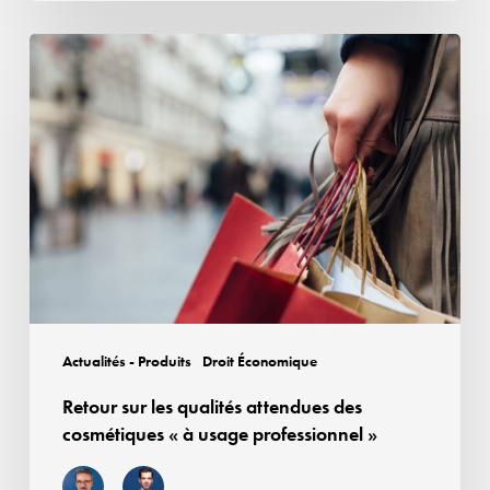
»
Retour
sur
les
qualités
attendues
des
cosmétiques
«
à
usage
professionnel
Actualités - Produits
Droit Économique
»
Retour sur les qualités attendues des
cosmétiques « à usage professionnel »