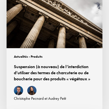
nouveau)
de
l’interdiction
d’utiliser
des
termes
de
charcuterie
ou
Actualités - Produits
de
Suspension (à nouveau) de l’interdiction
boucherie
d’utiliser des termes de charcuterie ou de
pour
boucherie pour des produits « végétaux »
des
produits
«
Christophe Pecnard
et
Audrey Petit
végétaux