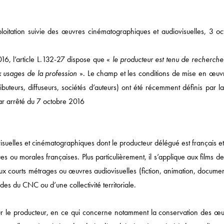
loitation suivie des œuvres cinématographiques et audiovisuelles, 3 oc
2016, l’article L.132-27 dispose que «
le producteur est tenu de recherche
x usages de la profession
». Le champ et les conditions de mise en œuv
ibuteurs, diffuseurs, sociétés d’auteurs) ont été récemment définis par l
ar arrêté du 7 octobre 2016
suelles et cinématographiques dont le producteur délégué est français et
 ou morales françaises. Plus particulièrement, il s’applique aux films d
 aux courts métrages ou œuvres audiovisuelles (fiction, animation, docume
des du CNC ou d’une collectivité territoriale.
Actualités
our le producteur, en ce qui concerne notamment la conservation des œu
DROIT ÉCONOMIQUE