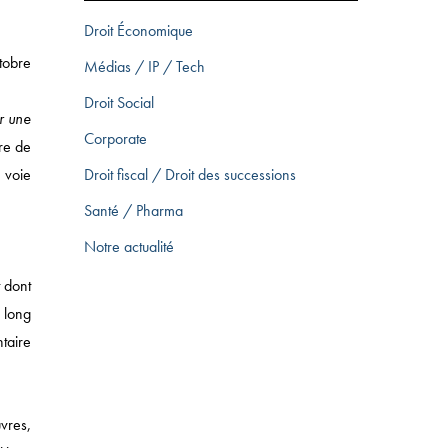
Droit Économique
tobre
Médias / IP / Tech
Droit Social
r une
Corporate
re de
a voie
Droit fiscal / Droit des successions
Santé / Pharma
Notre actualité
 dont
e long
ntaire
vres,