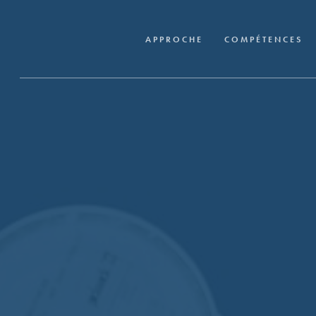
Skip
to
APPROCHE
COMPÉTENCES
main
content