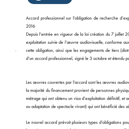
Accord professionnel sur l’obligation de recherche d’exp
2016
Depuis l’entrée en vigueur de la loi création du 7 juillet 
exploitation suivie de l’œuvre audiovisuelle, conforme au
cette obligation, ainsi que les engagements de tiers (distr
Ayant
d’un accord professionnel, signé le 3 octobre et étendu p
eu
connaissance
d’une
Les œuvres couvertes par l’accord sont les œuvres audiovi
campagne
la majorité du financement provient de personnes physiques
publicitaire
métrage qui ont obtenu un visa d’exploitation définitif, et
nationale
ou adaptation de spectacle vivant) qui ont bénéficié des ai
visant
Accès rapide
à
Le nouvel accord prévoit plusieurs types d’obligations p
faire
ACCUEIL