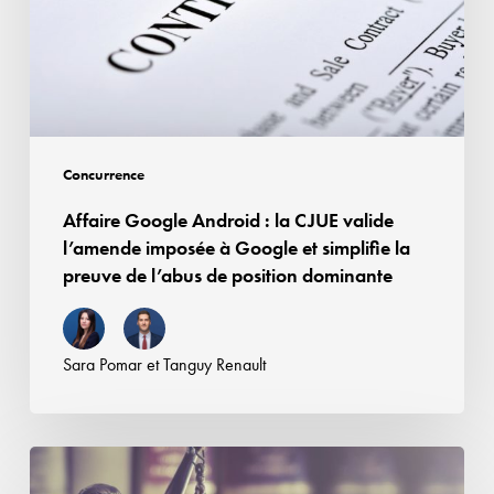
des
CJUE
droits
valide
voisins
l’amende
imposée
à
Google
Concurrence
et
Affaire Google Android : la CJUE valide
simplifie
l’amende imposée à Google et simplifie la
la
preuve de l’abus de position dominante
preuve
de
l’abus
Sara Pomar
et
Tanguy Renault
de
position
dominante
Contrefaçon,
concurrence