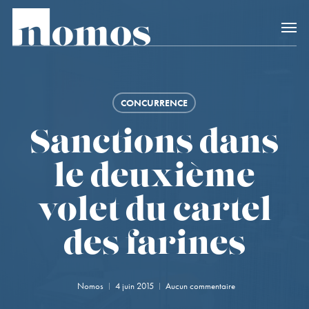
Skip
Accès rapide au
to
main
content
CONCURRENCE
Sanctions dans
le deuxième
volet du cartel
des farines
Nomos
4 juin 2015
Aucun commentaire