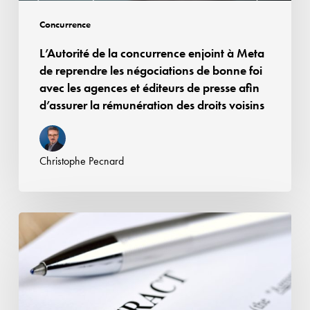
les
négociations
Concurrence
de
L’Autorité de la concurrence enjoint à Meta
bonne
de reprendre les négociations de bonne foi
foi
avec les agences et éditeurs de presse afin
avec
d’assurer la rémunération des droits voisins
les
agences
et
Christophe Pecnard
éditeurs
de
presse
Affaire
afin
Google
d’assurer
Android
la
:
rémunération
la