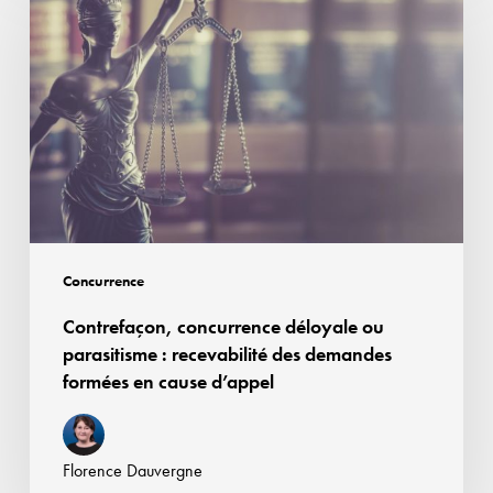
déloyale
ou
parasitisme :
recevabilité
des
demandes
formées
en
cause
Concurrence
d’appel
Contrefaçon, concurrence déloyale ou
parasitisme : recevabilité des demandes
formées en cause d’appel
Florence Dauvergne