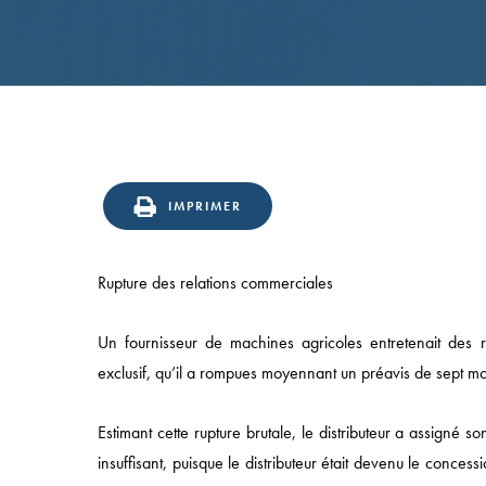
IMPRIMER
Rupture des relations commerciales
Un fournisseur de machines agricoles entretenait des 
exclusif, qu’il a rompues moyennant un préavis de sept mo
Accès rapide
Estimant cette rupture brutale, le distributeur a assigné s
ACCUEIL
insuffisant, puisque le distributeur était devenu le conces
APPROCHE