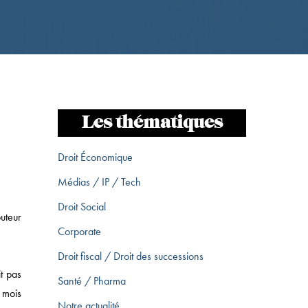
Les thématiques
Droit Économique
Médias / IP / Tech
Droit Social
uteur
Corporate
Droit fiscal / Droit des successions
it pas
Santé / Pharma
s mois
Notre actualité