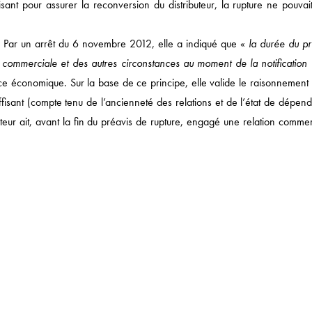
fisant pour assurer la reconversion du distributeur, la rupture ne pouvai
DROIT SOCIAL
CORPORATE
. Par un arrêt du 6 novembre 2012, elle a indiqué que «
la durée du pr
 commerciale et des autres circonstances au moment de la notification 
DROIT FISCAL / DROI
nce économique. Sur la base de ce principe, elle valide le raisonnement 
SANTÉ / PHARMA
uffisant (compte tenu de l’ancienneté des relations et de l’état de dépe
NOTRE ACTUALITÉ
uteur ait, avant la fin du préavis de rupture, engagé une relation comme
 DE