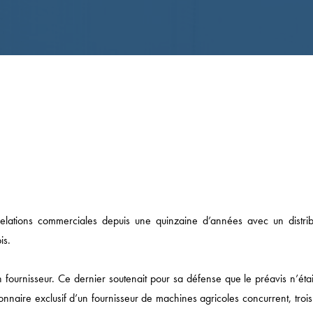
relations commerciales depuis une quinzaine d’années avec un distrib
is.
Actualités
on fournisseur. Ce dernier soutenait pour sa défense que le préavis n’éta
DROIT ÉCONOMIQUE
sionnaire exclusif d’un fournisseur de machines agricoles concurrent, troi
MÉDIAS / IP / TECH