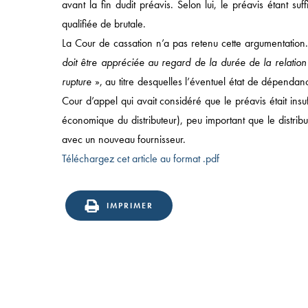
avant la fin dudit préavis. Selon lui, le préavis étant suf
COMPÉTENCES
qualifiée de brutale.
SECTEURS
La Cour de cassation n’a pas retenu cette argumentation
doit être appréciée au regard de la durée de la relation
ÉQUIPES
rupture
», au titre desquelles l’éventuel état de dépenda
Cour d’appel qui avait considéré que le préavis était ins
économique du distributeur), peu important que le distrib
avec un nouveau fournisseur.
Téléchargez cet article au format .pdf
IMPRIMER
49 AVENUE DE L’OPÉRA, 75002 PARIS
T:
+33 (0)1 43 18 55 00
| F: +33 (0)1 43 18 55 55
© 2025 NOMOS |
MENTIONS LÉGALES
|
POLITIQUE
CONFIDENTIALITÉ