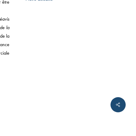
t être
éavis
de la
T DES SUCCESSIONS
de la
ndance
rciale
twitter
linkedin
tumblr