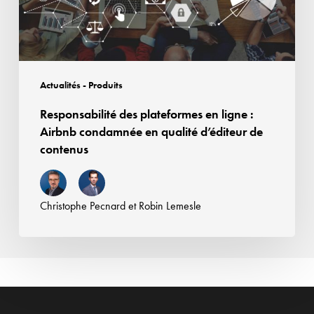
Airbnb
condamnée
en
qualité
d’éditeur
Actualités - Produits
de
Responsabilité des plateformes en ligne :
contenus
Airbnb condamnée en qualité d’éditeur de
contenus
Christophe Pecnard
et
Robin Lemesle