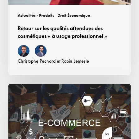
usage
professionnel
Actualités - Produits
Droit Économique
»
Retour sur les qualités attendues des
cosmétiques « à usage professionnel »
Christophe Pecnard
et
Robin Lemesle
Responsabilité
des
plateformes
en
ligne
: