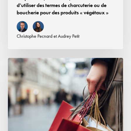
boucherie
d’utiliser des termes de charcuterie ou de
pour
boucherie pour des produits « végétaux »
des
produits
«
Christophe Pecnard
et
Audrey Petit
végétaux
»
Retour
sur
les
qualités
attendues
des
cosmétiques
«
à