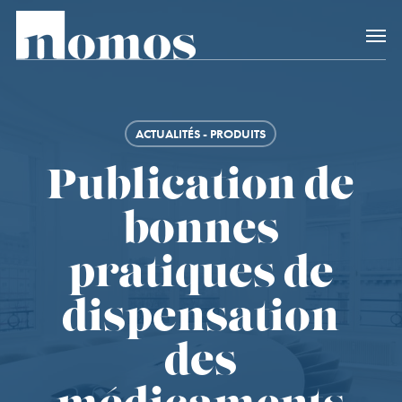
Skip
Accès rapide au
to
main
content
ACTUALITÉS - PRODUITS
Publication de
bonnes
pratiques de
dispensation
des