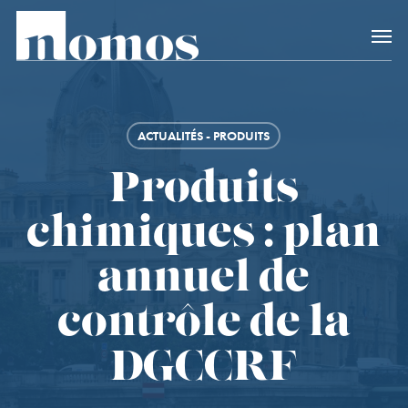
Skip
Accès rapide au
to
main
content
ACTUALITÉS - PRODUITS
Produits
chimiques : plan
annuel de
contrôle de la
DGCCRF