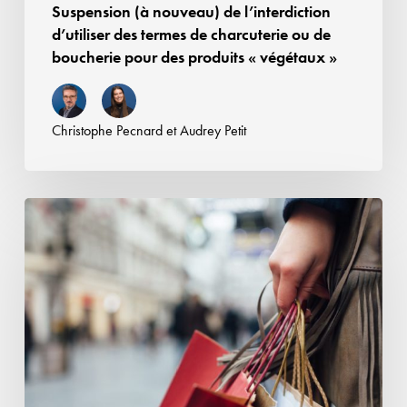
Suspension (à nouveau) de l’interdiction
boucherie
d’utiliser des termes de charcuterie ou de
pour
boucherie pour des produits « végétaux »
des
produits
«
Christophe Pecnard
et
Audrey Petit
végétaux
»
Retour
sur
les
qualités
attendues
des
cosmétiques
«