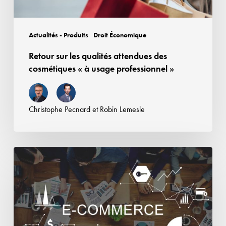
à
usage
professionnel
Actualités - Produits
Droit Économique
»
Retour sur les qualités attendues des
cosmétiques « à usage professionnel »
Christophe Pecnard
et
Robin Lemesle
Responsabilité
des
plateformes
en
ligne
: