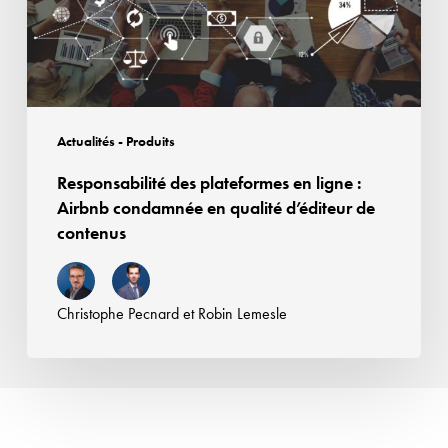
Airbnb
condamnée
en
qualité
d’éditeur
Actualités - Produits
de
Responsabilité des plateformes en ligne :
contenus
Airbnb condamnée en qualité d’éditeur de
contenus
Christophe Pecnard
et
Robin Lemesle